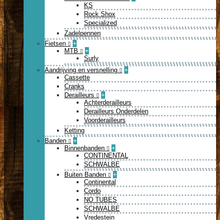
KS
Rock Shox
Specialized
Zadelpennen
Fietsen
+
MTB
+
Surly
Aandrijving en versnelling
+
Cassette
Cranks
Derailleurs
+
Achterderailleurs
Derailleurs Onderdelen
Voorderailleurs
Ketting
Banden
+
Binnenbanden
+
CONTINENTAL
SCHWALBE
Buiten Banden
+
Continental
Cordo
NO TUBES
SCHWALBE
Vredestein