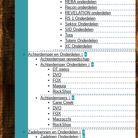
REBA onderdelen
Recon onderdelen
REVELATION onderdelen
RS 1 Onderdelen
Sektor Onderdelen
SID Onderdelen
Tora
Totem Onderdelen
XC Onderdelen
Achterdemper en Onderdelen
+
Achterdemper gereedschap
Achterdemper Onderdelen
+
DT swiss
DVO
FOX
Magura
RockShox
Achterdempers
+
Cane Creek
DVO
FOX
Marzocchi
RockShox
Zadelpennen en Onderdelen
+
Zadelpen Onderdelen
+