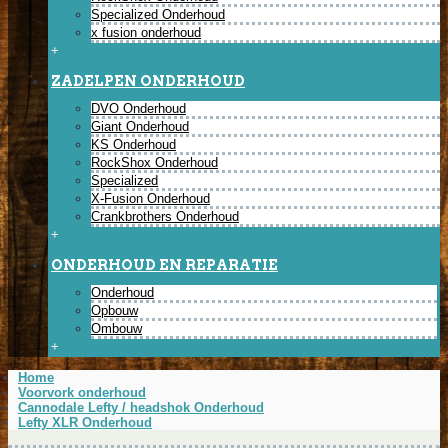
Specialized Onderhoud
x fusion onderhoud
+
ZADELPEN ONDERHOUD
DVO Onderhoud
Giant Onderhoud
KS Onderhoud
RockShox Onderhoud
Specialized
X-Fusion Onderhoud
Crankbrothers Onderhoud
+
ONDERHOUD EN REPARATIE
Onderhoud
Opbouw
Ombouw
+
Home
Voorvork onderhoud
Cannodale Lefty / headshok Onderhoud
Lefty XLR Onderhoud