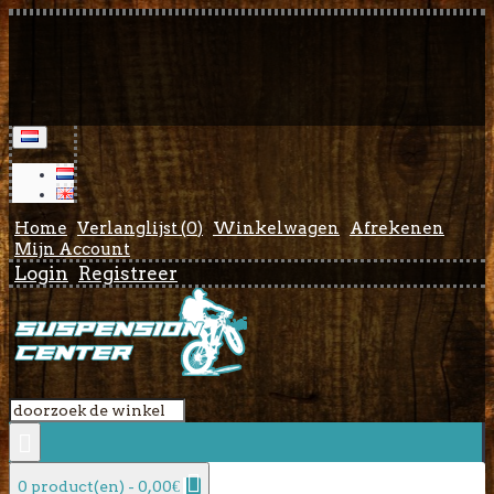
Home
Verlanglijst (
0
)
Winkelwagen
Afrekenen
Mijn Account
Login
Registreer
0 product(en) - 0,00€