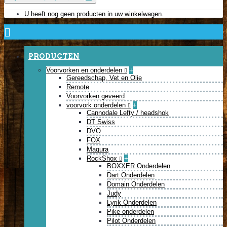
U heeft nog geen producten in uw winkelwagen.
PRODUCTEN
Voorvorken en onderdelen
+
Gereedschap, Vet en Olie
Remote
Voorvorken geveerd
voorvork onderdelen
+
Cannodale Lefty / headshok
DT Swiss
DVO
FOX
Magura
RockShox
+
BOXXER Onderdelen
Dart Onderdelen
Domain Onderdelen
Judy
Lyrik Onderdelen
Pike onderdelen
Pilot Onderdelen