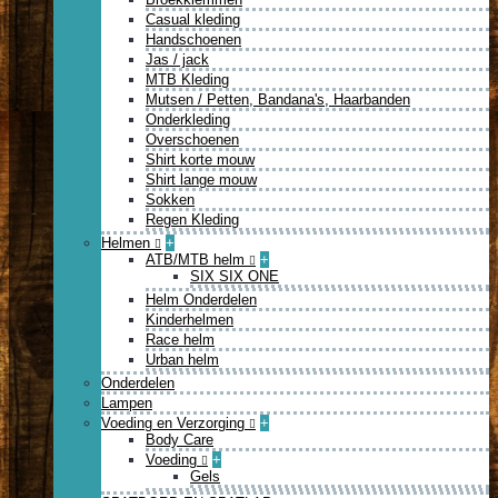
Casual kleding
Handschoenen
Jas / jack
MTB Kleding
Mutsen / Petten, Bandana's, Haarbanden
Onderkleding
Overschoenen
Shirt korte mouw
Shirt lange mouw
Sokken
Regen Kleding
Helmen
+
ATB/MTB helm
+
SIX SIX ONE
Helm Onderdelen
Kinderhelmen
Race helm
Urban helm
Onderdelen
Lampen
Voeding en Verzorging
+
Body Care
Voeding
+
Gels