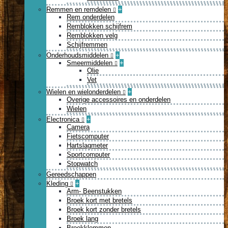
Remmen en remdelen
+
Rem onderdelen
Remblokken schijfrem
Remblokken velg
Schijfremmen
Onderhoudsmiddelen
+
Smeermiddelen
+
Olie
Vet
Wielen en wielonderdelen
+
Overige accessoires en onderdelen
Wielen
Electronica
+
Camera
Fietscomputer
Hartslagmeter
Sportcomputer
Stopwatch
Gereedschappen
Kleding
+
Arm- Beenstukken
Broek kort met bretels
Broek kort zonder bretels
Broek lang
Broekklemmen