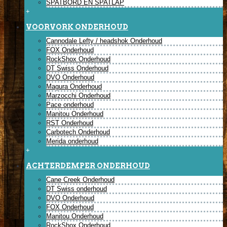
SPATBORD EN SPATLAP
+
VOORVORK ONDERHOUD
Cannodale Lefty / headshok Onderhoud
FOX Onderhoud
RockShox Onderhoud
DT Swiss Onderhoud
DVO Onderhoud
Magura Onderhoud
Marzocchi Onderhoud
Pace onderhoud
Manitou Onderhoud
RST Onderhoud
Carbotech Onderhoud
Merida onderhoud
+
ACHTERDEMPER ONDERHOUD
Cane Creek Onderhoud
DT Swiss onderhoud
DVO Onderhoud
FOX Onderhoud
Manitou Onderhoud
RockShox Onderhoud