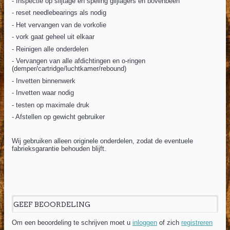
- Inspectie op slijtage en speling glijlagers en bovenbeen
-
reset needlebearings als nodig
- Het vervangen van de vorkolie
- vork gaat geheel uit elkaar
- Reinigen alle onderdelen
- Vervangen van alle afdichtingen en o-ringen
(demper/cartridge/luchtkamer/rebound)
- Invetten binnenwerk
- Invetten waar nodig
- testen op maximale druk
- Afstellen op gewicht gebruiker
Wij gebruiken alleen originele onderdelen, zodat de eventuele
fabrieksgarantie behouden blijft.
GEEF BEOORDELING
Om een beoordeling te schrijven moet u
inloggen
of zich
registreren