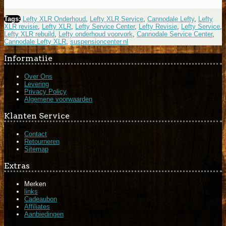
Tags:
Lefty XLR Onderhoud
,
Lefty XLR Service
,
Cannodale Lefty
,
Lefty
XLR revisie
,
Lefty XLR
,
Lefty Service Center
,
Lefty Revisie
,
Lefty Service
,
Lefty XLR rebuild
,
Lefty onderhoud voorvork
,
Cannodale Service Center
,
Cannodale Lefty XLR
,
suspensioncenter.nl
Informatiie
Over Ons
Levering
Privacy Policy
Algemene voorwaarden
Klanten Service
Contact
Retourneren
Sitemap
Extras
Merken
links
Cadeaubon
Affiliates
Aanbiedingen