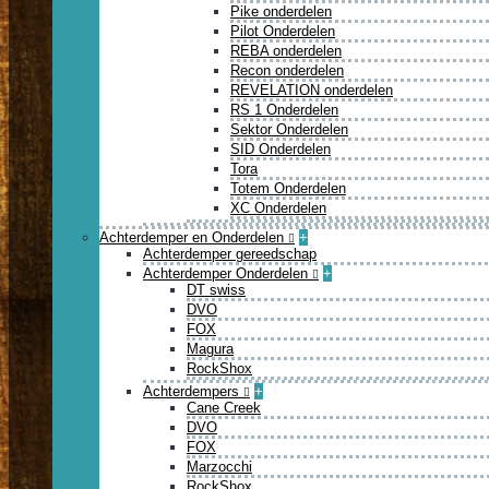
Pike onderdelen
Pilot Onderdelen
REBA onderdelen
Recon onderdelen
REVELATION onderdelen
RS 1 Onderdelen
Sektor Onderdelen
SID Onderdelen
Tora
Totem Onderdelen
XC Onderdelen
Achterdemper en Onderdelen
+
Achterdemper gereedschap
Achterdemper Onderdelen
+
DT swiss
DVO
FOX
Magura
RockShox
Achterdempers
+
Cane Creek
DVO
FOX
Marzocchi
RockShox