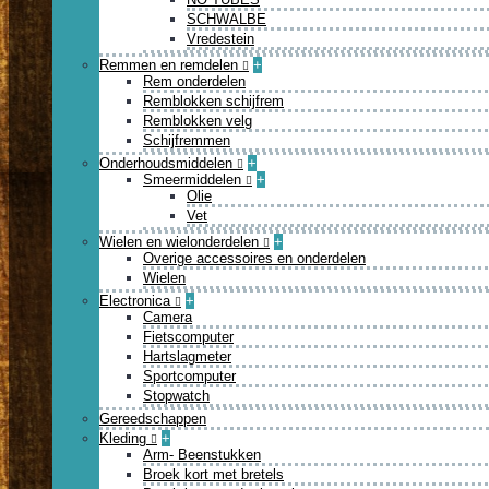
SCHWALBE
Vredestein
Remmen en remdelen
+
Rem onderdelen
Remblokken schijfrem
Remblokken velg
Schijfremmen
Onderhoudsmiddelen
+
Smeermiddelen
+
Olie
Vet
Wielen en wielonderdelen
+
Overige accessoires en onderdelen
Wielen
Electronica
+
Camera
Fietscomputer
Hartslagmeter
Sportcomputer
Stopwatch
Gereedschappen
Kleding
+
Arm- Beenstukken
Broek kort met bretels