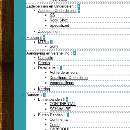
Zadelpennen en Onderdelen
+
Zadelpen Onderdelen
+
KS
Rock Shox
Specialized
Zadelpennen
Fietsen
+
MTB
+
Surly
Aandrijving en versnelling
+
Cassette
Cranks
Derailleurs
+
Achterderailleurs
Derailleurs Onderdelen
Voorderailleurs
Ketting
Banden
+
Binnenbanden
+
CONTINENTAL
SCHWALBE
Buiten Banden
+
Continental
Cordo
NO TUBES