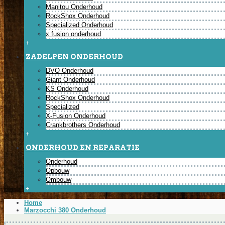
Manitou Onderhoud
RockShox Onderhoud
Specialized Onderhoud
x fusion onderhoud
+
ZADELPEN ONDERHOUD
DVO Onderhoud
Giant Onderhoud
KS Onderhoud
RockShox Onderhoud
Specialized
X-Fusion Onderhoud
Crankbrothers Onderhoud
+
ONDERHOUD EN REPARATIE
Onderhoud
Opbouw
Ombouw
+
Home
Marzocchi 380 Onderhoud