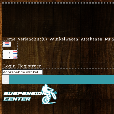
Home
Verlanglijst (
0
)
Winkelwagen
Afrekenen
Mijn
Login
Registreer