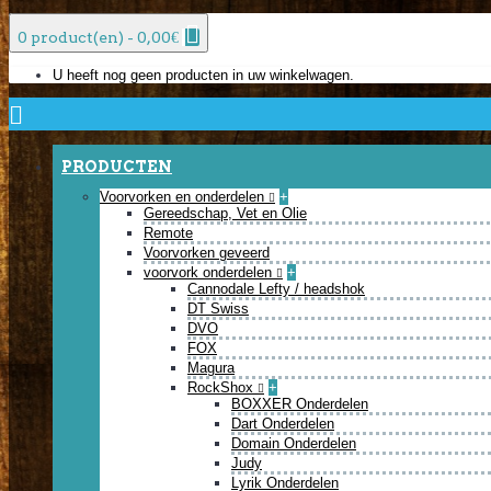
0 product(en) - 0,00€
U heeft nog geen producten in uw winkelwagen.
PRODUCTEN
Voorvorken en onderdelen
+
Gereedschap, Vet en Olie
Remote
Voorvorken geveerd
voorvork onderdelen
+
Cannodale Lefty / headshok
DT Swiss
DVO
FOX
Magura
RockShox
+
BOXXER Onderdelen
Dart Onderdelen
Domain Onderdelen
Judy
Lyrik Onderdelen