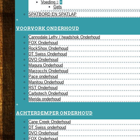
Voeding
+
Gels
SPATBORD EN SPATLAP
+
VOORVORK ONDERHOUD
Cannodale Lefty / headshok Onderhoud
FOX Onderhoud
RockShox Onderhoud
DT Swiss Onderhoud
DVO Onderhoud
Magura Onderhoud
Marzocchi Onderhoud
Pace onderhoud
Manitou Onderhoud
RST Onderhoud
Carbotech Onderhoud
Merida onderhoud
+
ACHTERDEMPER ONDERHOUD
Cane Creek Onderhoud
DT Swiss onderhoud
DVO Onderhoud
FOX Onderhoud