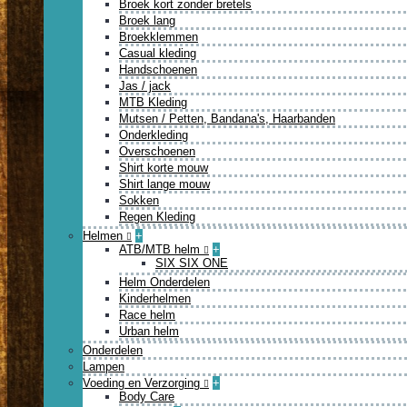
Broek kort zonder bretels
Broek lang
Broekklemmen
Casual kleding
Handschoenen
Jas / jack
MTB Kleding
Mutsen / Petten, Bandana's, Haarbanden
Onderkleding
Overschoenen
Shirt korte mouw
Shirt lange mouw
Sokken
Regen Kleding
Helmen
+
ATB/MTB helm
+
SIX SIX ONE
Helm Onderdelen
Kinderhelmen
Race helm
Urban helm
Onderdelen
Lampen
Voeding en Verzorging
+
Body Care