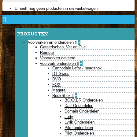
U heeft nog geen producten in uw winkelwagen.
PRODUCTEN
Voorvorken en onderdelen
+
Gereedschap, Vet en Olie
Remote
Voorvorken geveerd
voorvork onderdelen
+
Cannodale Lefty / headshok
DT Swiss
DVO
FOX
Magura
RockShox
+
BOXXER Onderdelen
Dart Onderdelen
Domain Onderdelen
Judy
Lyrik Onderdelen
Pike onderdelen
Pilot Onderdelen