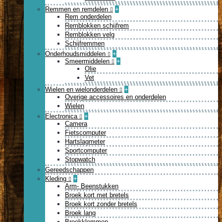
Remmen en remdelen
+
Rem onderdelen
Remblokken schijfrem
Remblokken velg
Schijfremmen
Onderhoudsmiddelen
+
Smeermiddelen
+
Olie
Vet
Wielen en wielonderdelen
+
Overige accessoires en onderdelen
Wielen
Electronica
+
Camera
Fietscomputer
Hartslagmeter
Sportcomputer
Stopwatch
Gereedschappen
Kleding
+
Arm- Beenstukken
Broek kort met bretels
Broek kort zonder bretels
Broek lang
Broekklemmen