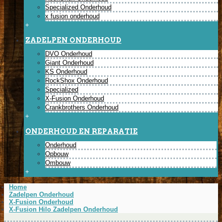
Specialized Onderhoud
x fusion onderhoud
+
ZADELPEN ONDERHOUD
DVO Onderhoud
Giant Onderhoud
KS Onderhoud
RockShox Onderhoud
Specialized
X-Fusion Onderhoud
Crankbrothers Onderhoud
+
ONDERHOUD EN REPARATIE
Onderhoud
Opbouw
Ombouw
+
Home
Zadelpen Onderhoud
X-Fusion Onderhoud
X-Fusion Hilo Zadelpen Onderhoud