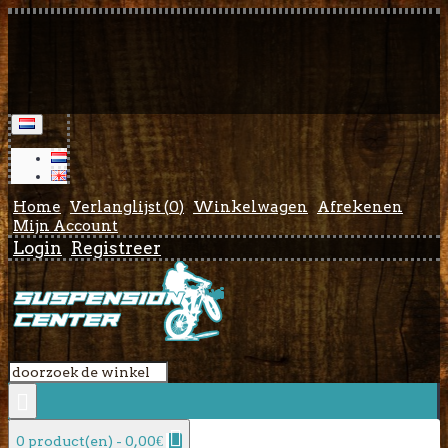
Home
Verlanglijst (
0
)
Winkelwagen
Afrekenen
Mijn Account
Login
Registreer
0 product(en) - 0,00€