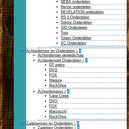
REBA onderdelen
Recon onderdelen
REVELATION onderdelen
RS 1 Onderdelen
Sektor Onderdelen
SID Onderdelen
Tora
Totem Onderdelen
XC Onderdelen
Achterdemper en Onderdelen
+
Achterdemper gereedschap
Achterdemper Onderdelen
+
DT swiss
DVO
FOX
Magura
RockShox
Achterdempers
+
Cane Creek
DVO
FOX
Marzocchi
RockShox
Zadelpennen en Onderdelen
+
Zadelpen Onderdelen
+