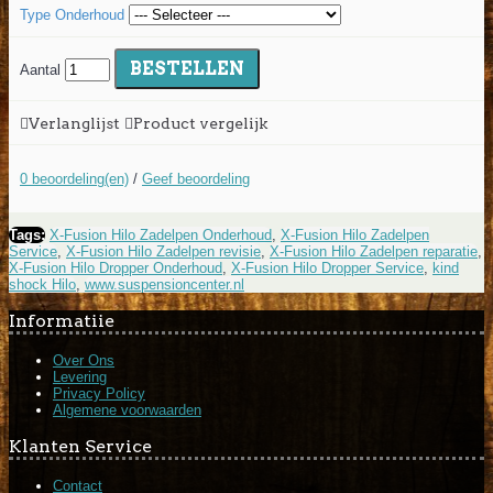
Type Onderhoud
BESTELLEN
Aantal
Verlanglijst
Product vergelijk
0 beoordeling(en)
/
Geef beoordeling
Tags:
X-Fusion Hilo Zadelpen Onderhoud
,
X-Fusion Hilo Zadelpen
Service
,
X-Fusion Hilo Zadelpen revisie
,
X-Fusion Hilo Zadelpen reparatie
,
X-Fusion Hilo Dropper Onderhoud
,
X-Fusion Hilo Dropper Service
,
kind
shock Hilo
,
www.suspensioncenter.nl
Informatiie
Over Ons
Levering
Privacy Policy
Algemene voorwaarden
Klanten Service
Contact