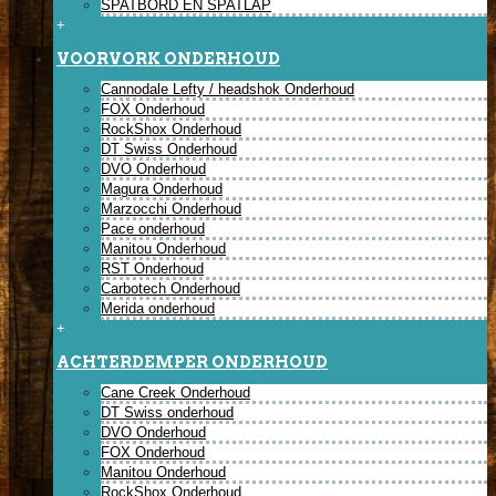
SPATBORD EN SPATLAP
+
VOORVORK ONDERHOUD
Cannodale Lefty / headshok Onderhoud
FOX Onderhoud
RockShox Onderhoud
DT Swiss Onderhoud
DVO Onderhoud
Magura Onderhoud
Marzocchi Onderhoud
Pace onderhoud
Manitou Onderhoud
RST Onderhoud
Carbotech Onderhoud
Merida onderhoud
+
ACHTERDEMPER ONDERHOUD
Cane Creek Onderhoud
DT Swiss onderhoud
DVO Onderhoud
FOX Onderhoud
Manitou Onderhoud
RockShox Onderhoud