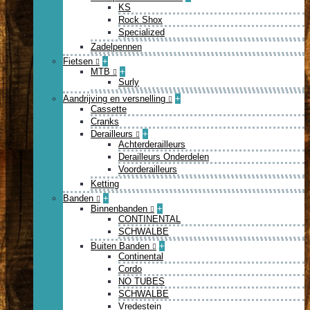
KS
Rock Shox
Specialized
Zadelpennen
Fietsen
+
MTB
+
Surly
Aandrijving en versnelling
+
Cassette
Cranks
Derailleurs
+
Achterderailleurs
Derailleurs Onderdelen
Voorderailleurs
Ketting
Banden
+
Binnenbanden
+
CONTINENTAL
SCHWALBE
Buiten Banden
+
Continental
Cordo
NO TUBES
SCHWALBE
Vredestein