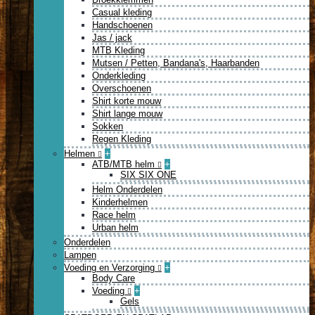
Casual kleding
Handschoenen
Jas / jack
MTB Kleding
Mutsen / Petten, Bandana's, Haarbanden
Onderkleding
Overschoenen
Shirt korte mouw
Shirt lange mouw
Sokken
Regen Kleding
Helmen
+
ATB/MTB helm
+
SIX SIX ONE
Helm Onderdelen
Kinderhelmen
Race helm
Urban helm
Onderdelen
Lampen
Voeding en Verzorging
+
Body Care
Voeding
+
Gels