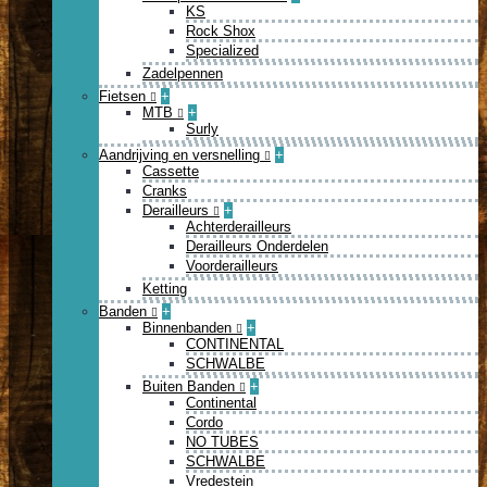
KS
Rock Shox
Specialized
Zadelpennen
Fietsen
+
MTB
+
Surly
Aandrijving en versnelling
+
Cassette
Cranks
Derailleurs
+
Achterderailleurs
Derailleurs Onderdelen
Voorderailleurs
Ketting
Banden
+
Binnenbanden
+
CONTINENTAL
SCHWALBE
Buiten Banden
+
Continental
Cordo
NO TUBES
SCHWALBE
Vredestein