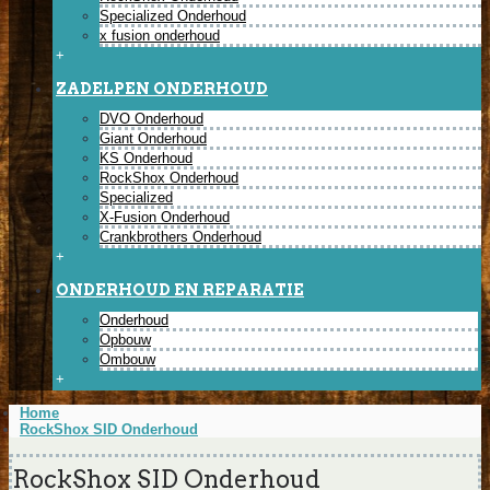
Specialized Onderhoud
x fusion onderhoud
+
ZADELPEN ONDERHOUD
DVO Onderhoud
Giant Onderhoud
KS Onderhoud
RockShox Onderhoud
Specialized
X-Fusion Onderhoud
Crankbrothers Onderhoud
+
ONDERHOUD EN REPARATIE
Onderhoud
Opbouw
Ombouw
+
Home
RockShox SID Onderhoud
RockShox SID Onderhoud