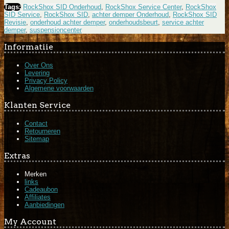
Tags:
RockShox SID Onderhoud
,
RockShox Service Center
,
RockShox
SID Service
,
RockShox SID
,
achter demper Onderhoud
,
RockShox SID
Revisie
,
onderhoud achter demper
,
onderhoudsbeurt
,
service achter
demper
,
suspensioncenter
Informatiie
Over Ons
Levering
Privacy Policy
Algemene voorwaarden
Klanten Service
Contact
Retourneren
Sitemap
Extras
Merken
links
Cadeaubon
Affiliates
Aanbiedingen
My Account