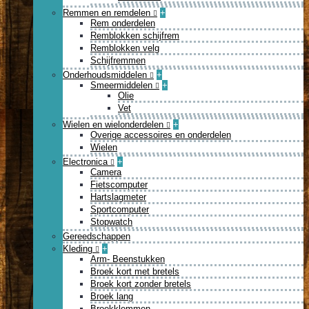
Remmen en remdelen
+
Rem onderdelen
Remblokken schijfrem
Remblokken velg
Schijfremmen
Onderhoudsmiddelen
+
Smeermiddelen
+
Olie
Vet
Wielen en wielonderdelen
+
Overige accessoires en onderdelen
Wielen
Electronica
+
Camera
Fietscomputer
Hartslagmeter
Sportcomputer
Stopwatch
Gereedschappen
Kleding
+
Arm- Beenstukken
Broek kort met bretels
Broek kort zonder bretels
Broek lang
Broekklemmen