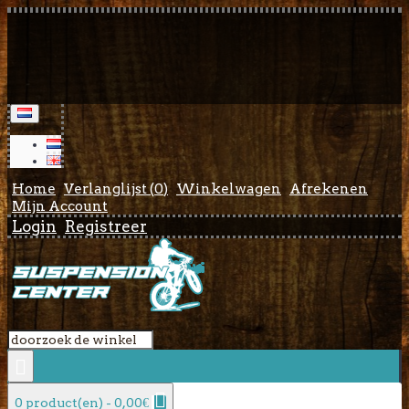
Home
Verlanglijst (
0
)
Winkelwagen
Afrekenen
Mijn Account
Login
Registreer
0 product(en) - 0,00€