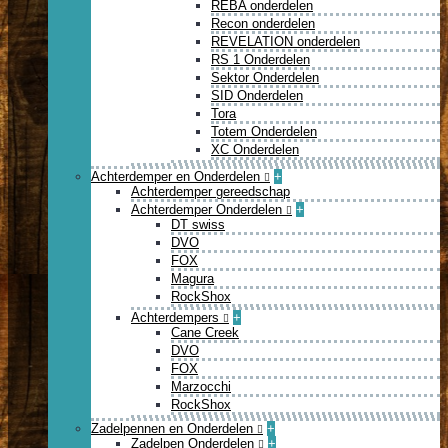
REBA onderdelen
Recon onderdelen
REVELATION onderdelen
RS 1 Onderdelen
Sektor Onderdelen
SID Onderdelen
Tora
Totem Onderdelen
XC Onderdelen
Achterdemper en Onderdelen
+
Achterdemper gereedschap
Achterdemper Onderdelen
+
DT swiss
DVO
FOX
Magura
RockShox
Achterdempers
+
Cane Creek
DVO
FOX
Marzocchi
RockShox
Zadelpennen en Onderdelen
+
Zadelpen Onderdelen
+