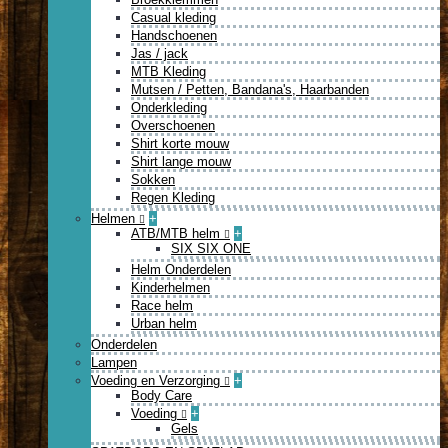
Casual kleding
Handschoenen
Jas / jack
MTB Kleding
Mutsen / Petten, Bandana's, Haarbanden
Onderkleding
Overschoenen
Shirt korte mouw
Shirt lange mouw
Sokken
Regen Kleding
Helmen
+
ATB/MTB helm
+
SIX SIX ONE
Helm Onderdelen
Kinderhelmen
Race helm
Urban helm
Onderdelen
Lampen
Voeding en Verzorging
+
Body Care
Voeding
+
Gels