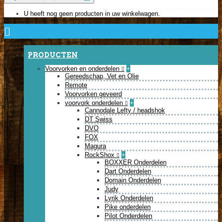
U heeft nog geen producten in uw winkelwagen.
PRODUCTEN
Voorvorken en onderdelen
+
Gereedschap, Vet en Olie
Remote
Voorvorken geveerd
voorvork onderdelen
+
Cannodale Lefty / headshok
DT Swiss
DVO
FOX
Magura
RockShox
+
BOXXER Onderdelen
Dart Onderdelen
Domain Onderdelen
Judy
Lyrik Onderdelen
Pike onderdelen
Pilot Onderdelen