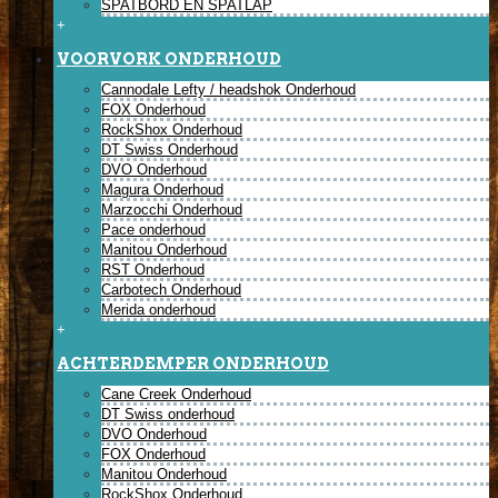
SPATBORD EN SPATLAP
+
VOORVORK ONDERHOUD
Cannodale Lefty / headshok Onderhoud
FOX Onderhoud
RockShox Onderhoud
DT Swiss Onderhoud
DVO Onderhoud
Magura Onderhoud
Marzocchi Onderhoud
Pace onderhoud
Manitou Onderhoud
RST Onderhoud
Carbotech Onderhoud
Merida onderhoud
+
ACHTERDEMPER ONDERHOUD
Cane Creek Onderhoud
DT Swiss onderhoud
DVO Onderhoud
FOX Onderhoud
Manitou Onderhoud
RockShox Onderhoud