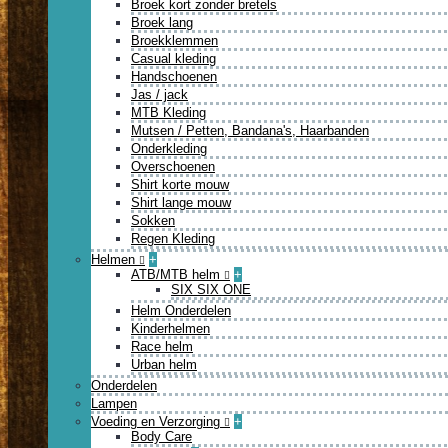
Broek kort zonder bretels
Broek lang
Broekklemmen
Casual kleding
Handschoenen
Jas / jack
MTB Kleding
Mutsen / Petten, Bandana's, Haarbanden
Onderkleding
Overschoenen
Shirt korte mouw
Shirt lange mouw
Sokken
Regen Kleding
Helmen
+
ATB/MTB helm
+
SIX SIX ONE
Helm Onderdelen
Kinderhelmen
Race helm
Urban helm
Onderdelen
Lampen
Voeding en Verzorging
+
Body Care