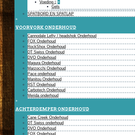
Voeding
+
Gels
SPATBORD EN SPATLAP
+
VOORVORK ONDERHOUD
Cannodale Lefty / headshok Onderhoud
FOX Onderhoud
RockShox Onderhoud
DT Swiss Onderhoud
DVO Onderhoud
Magura Onderhoud
Marzocchi Onderhoud
Pace onderhoud
Manitou Onderhoud
RST Onderhoud
Carbotech Onderhoud
Merida onderhoud
+
ACHTERDEMPER ONDERHOUD
Cane Creek Onderhoud
DT Swiss onderhoud
DVO Onderhoud
FOX Onderhoud