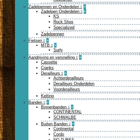
Zadelpennen en Onderdelen
+
Zadelpen Onderdelen
+
KS
Rock Shox
Specialized
Zadelpennen
Fietsen
+
MTB
+
Surly
Aandrijving en versnelling
+
Cassette
Cranks
Derailleurs
+
Achterderailleurs
Derailleurs Onderdelen
Voorderailleurs
Ketting
Banden
+
Binnenbanden
+
CONTINENTAL
SCHWALBE
Buiten Banden
+
Continental
Cordo
NO TUBES