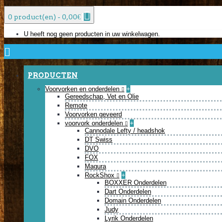
0 product(en) - 0,00€
U heeft nog geen producten in uw winkelwagen.
PRODUCTEN
Voorvorken en onderdelen
+
Gereedschap, Vet en Olie
Remote
Voorvorken geveerd
voorvork onderdelen
+
Cannodale Lefty / headshok
DT Swiss
DVO
FOX
Magura
RockShox
+
BOXXER Onderdelen
Dart Onderdelen
Domain Onderdelen
Judy
Lyrik Onderdelen