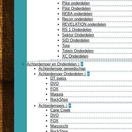
Pike onderdelen
Pilot Onderdelen
REBA onderdelen
Recon onderdelen
REVELATION onderdelen
RS 1 Onderdelen
Sektor Onderdelen
SID Onderdelen
Tora
Totem Onderdelen
XC Onderdelen
Achterdemper en Onderdelen
+
Achterdemper gereedschap
Achterdemper Onderdelen
+
DT swiss
DVO
FOX
Magura
RockShox
Achterdempers
+
Cane Creek
DVO
FOX
Marzocchi
RockShox