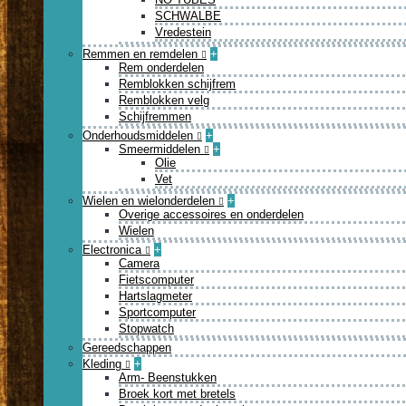
SCHWALBE
Vredestein
Remmen en remdelen
+
Rem onderdelen
Remblokken schijfrem
Remblokken velg
Schijfremmen
Onderhoudsmiddelen
+
Smeermiddelen
+
Olie
Vet
Wielen en wielonderdelen
+
Overige accessoires en onderdelen
Wielen
Electronica
+
Camera
Fietscomputer
Hartslagmeter
Sportcomputer
Stopwatch
Gereedschappen
Kleding
+
Arm- Beenstukken
Broek kort met bretels