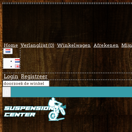
Home
Verlanglijst (
0
)
Winkelwagen
Afrekenen
Mijn
Login
Registreer