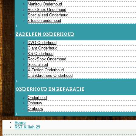
Manitou Onderhoud
RockShox Onderhoud
Specialized Onderhoud
x fusion onderhoud
+
ZADELPEN ONDERHOUD
DVO Onderhoud
Giant Onderhoud
KS Onderhoud
RockShox Onderhoud
Specialized
X-Fusion Onderhoud
Crankbrothers Onderhoud
+
ONDERHOUD EN REPARATIE
Onderhoud
Opbouw
Ombouw
+
Home
RST Killah 29