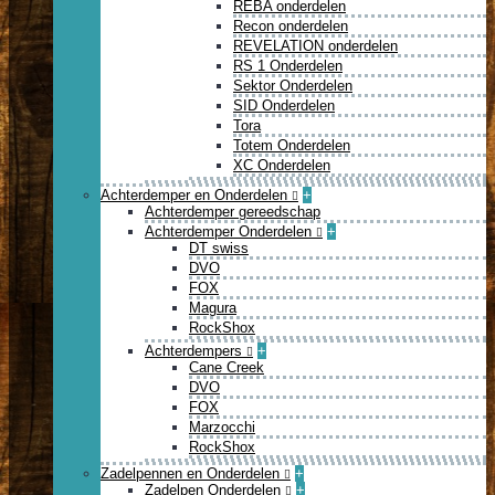
REBA onderdelen
Recon onderdelen
REVELATION onderdelen
RS 1 Onderdelen
Sektor Onderdelen
SID Onderdelen
Tora
Totem Onderdelen
XC Onderdelen
Achterdemper en Onderdelen
+
Achterdemper gereedschap
Achterdemper Onderdelen
+
DT swiss
DVO
FOX
Magura
RockShox
Achterdempers
+
Cane Creek
DVO
FOX
Marzocchi
RockShox
Zadelpennen en Onderdelen
+
Zadelpen Onderdelen
+