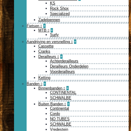
KS
Rock Shox
Specialized
Zadelpennen
Fietsen
+
MTB
+
Surly
Aandrijving en versnelling
+
Cassette
Cranks
Derailleurs
+
Achterderailleurs
Derailleurs Onderdelen
Voorderailleurs
Ketting
Banden
+
Binnenbanden
+
CONTINENTAL
SCHWALBE
Buiten Banden
+
Continental
Cordo
NO TUBES
SCHWALBE
Vredestein