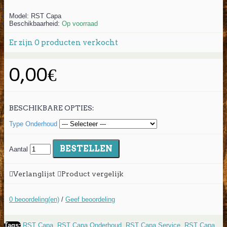
Model:
RST Capa
Beschikbaarheid:
Op voorraad
Er zijn
0
producten verkocht
0,00€
BESCHIKBARE OPTIES:
Type Onderhoud
BESTELLEN
Aantal
Verlanglijst
Product vergelijk
0 beoordeling(en)
/
Geef beoordeling
Tags:
RST Capa
,
RST Capa Onderhoud
,
RST Capa Service
,
RST Capa