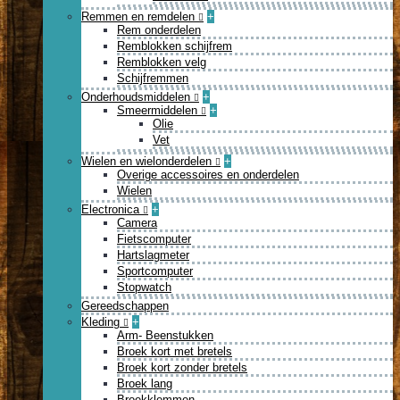
Remmen en remdelen
+
Rem onderdelen
Remblokken schijfrem
Remblokken velg
Schijfremmen
Onderhoudsmiddelen
+
Smeermiddelen
+
Olie
Vet
Wielen en wielonderdelen
+
Overige accessoires en onderdelen
Wielen
Electronica
+
Camera
Fietscomputer
Hartslagmeter
Sportcomputer
Stopwatch
Gereedschappen
Kleding
+
Arm- Beenstukken
Broek kort met bretels
Broek kort zonder bretels
Broek lang
Broekklemmen