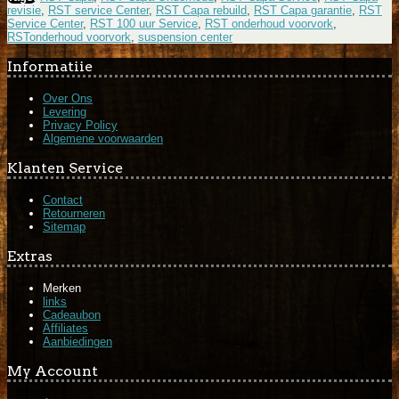
revisie
,
RST service Center
,
RST Capa rebuild
,
RST Capa garantie
,
RST
Service Center
,
RST 100 uur Service
,
RST onderhoud voorvork
,
RSTonderhoud voorvork
,
suspension center
Informatiie
Over Ons
Levering
Privacy Policy
Algemene voorwaarden
Klanten Service
Contact
Retourneren
Sitemap
Extras
Merken
links
Cadeaubon
Affiliates
Aanbiedingen
My Account