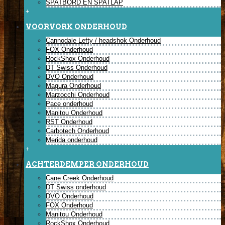
SPATBORD EN SPATLAP
+
VOORVORK ONDERHOUD
Cannodale Lefty / headshok Onderhoud
FOX Onderhoud
RockShox Onderhoud
DT Swiss Onderhoud
DVO Onderhoud
Magura Onderhoud
Marzocchi Onderhoud
Pace onderhoud
Manitou Onderhoud
RST Onderhoud
Carbotech Onderhoud
Merida onderhoud
+
ACHTERDEMPER ONDERHOUD
Cane Creek Onderhoud
DT Swiss onderhoud
DVO Onderhoud
FOX Onderhoud
Manitou Onderhoud
RockShox Onderhoud