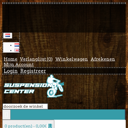
Home
Verlanglijst (
0
)
Winkelwagen
Afrekenen
Mijn Account
Login
Registreer
0 product(en) - 0,00€