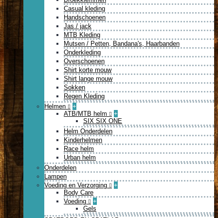
Casual kleding
Handschoenen
Jas / jack
MTB Kleding
Mutsen / Petten, Bandana's, Haarbanden
Onderkleding
Overschoenen
Shirt korte mouw
Shirt lange mouw
Sokken
Regen Kleding
Helmen
+
ATB/MTB helm
+
SIX SIX ONE
Helm Onderdelen
Kinderhelmen
Race helm
Urban helm
Onderdelen
Lampen
Voeding en Verzorging
+
Body Care
Voeding
+
Gels