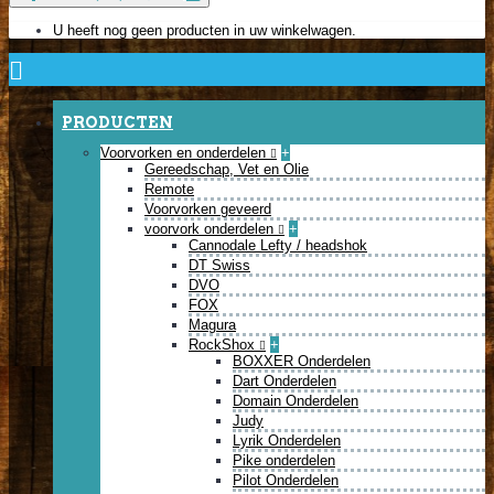
U heeft nog geen producten in uw winkelwagen.
PRODUCTEN
Voorvorken en onderdelen
+
Gereedschap, Vet en Olie
Remote
Voorvorken geveerd
voorvork onderdelen
+
Cannodale Lefty / headshok
DT Swiss
DVO
FOX
Magura
RockShox
+
BOXXER Onderdelen
Dart Onderdelen
Domain Onderdelen
Judy
Lyrik Onderdelen
Pike onderdelen
Pilot Onderdelen