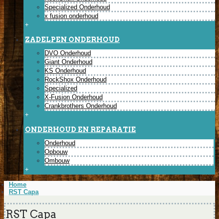
Specialized Onderhoud
x fusion onderhoud
+
ZADELPEN ONDERHOUD
DVO Onderhoud
Giant Onderhoud
KS Onderhoud
RockShox Onderhoud
Specialized
X-Fusion Onderhoud
Crankbrothers Onderhoud
+
ONDERHOUD EN REPARATIE
Onderhoud
Opbouw
Ombouw
+
Home
RST Capa
RST Capa