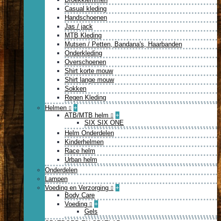
Casual kleding
Handschoenen
Jas / jack
MTB Kleding
Mutsen / Petten, Bandana's, Haarbanden
Onderkleding
Overschoenen
Shirt korte mouw
Shirt lange mouw
Sokken
Regen Kleding
Helmen
+
ATB/MTB helm
+
SIX SIX ONE
Helm Onderdelen
Kinderhelmen
Race helm
Urban helm
Onderdelen
Lampen
Voeding en Verzorging
+
Body Care
Voeding
+
Gels