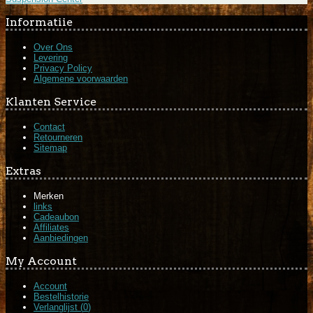
Informatiie
Over Ons
Levering
Privacy Policy
Algemene voorwaarden
Klanten Service
Contact
Retourneren
Sitemap
Extras
Merken
links
Cadeaubon
Affiliates
Aanbiedingen
My Account
Account
Bestelhistorie
Verlanglijst (
0
)