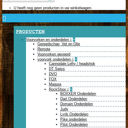
U heeft nog geen producten in uw winkelwagen.
PRODUCTEN
Voorvorken en onderdelen
+
Gereedschap, Vet en Olie
Remote
Voorvorken geveerd
voorvork onderdelen
+
Cannodale Lefty / headshok
DT Swiss
DVO
FOX
Magura
RockShox
+
BOXXER Onderdelen
Dart Onderdelen
Domain Onderdelen
Judy
Lyrik Onderdelen
Pike onderdelen
Pilot Onderdelen