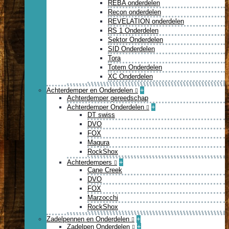
REBA onderdelen
Recon onderdelen
REVELATION onderdelen
RS 1 Onderdelen
Sektor Onderdelen
SID Onderdelen
Tora
Totem Onderdelen
XC Onderdelen
Achterdemper en Onderdelen
+
Achterdemper gereedschap
Achterdemper Onderdelen
+
DT swiss
DVO
FOX
Magura
RockShox
Achterdempers
+
Cane Creek
DVO
FOX
Marzocchi
RockShox
Zadelpennen en Onderdelen
+
Zadelpen Onderdelen
+