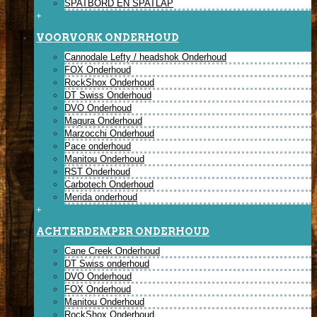
SPATBORD EN SPATLAP
+
VOORVORK ONDERHOUD
Cannodale Lefty / headshok Onderhoud
FOX Onderhoud
RockShox Onderhoud
DT Swiss Onderhoud
DVO Onderhoud
Magura Onderhoud
Marzocchi Onderhoud
Pace onderhoud
Manitou Onderhoud
RST Onderhoud
Carbotech Onderhoud
Merida onderhoud
+
ACHTERDEMPER ONDERHOUD
Cane Creek Onderhoud
DT Swiss onderhoud
DVO Onderhoud
FOX Onderhoud
Manitou Onderhoud
RockShox Onderhoud