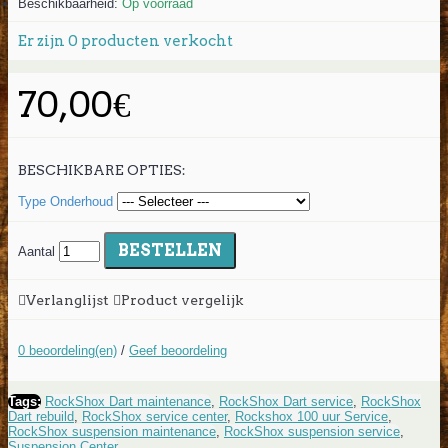
Beschikbaarheid:
Op voorraad
Er zijn
0
producten verkocht
70,00€
BESCHIKBARE OPTIES:
Type Onderhoud
BESTELLEN
Aantal
Verlanglijst
Product vergelijk
0 beoordeling(en)
/
Geef beoordeling
Tags:
RockShox Dart maintenance
,
RockShox Dart service
,
RockShox
Dart rebuild
,
RockShox service center
,
Rockshox 100 uur Service
,
RockShox suspension maintenance
,
RockShox suspension service
,
Suspension Center