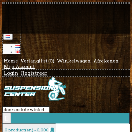
Home
Verlanglijst (
0
)
Winkelwagen
Afrekenen
Mijn Account
Login
Registreer
0 product(en) - 0,00€