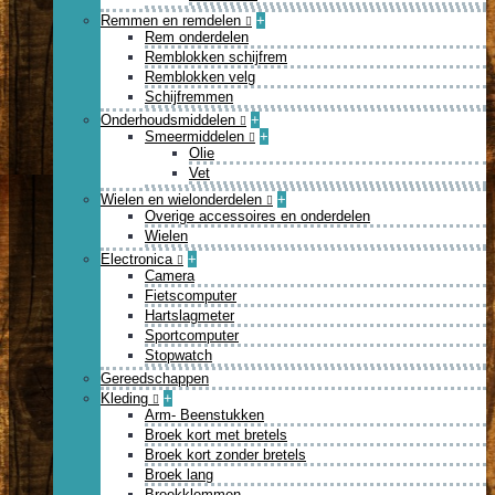
Remmen en remdelen
+
Rem onderdelen
Remblokken schijfrem
Remblokken velg
Schijfremmen
Onderhoudsmiddelen
+
Smeermiddelen
+
Olie
Vet
Wielen en wielonderdelen
+
Overige accessoires en onderdelen
Wielen
Electronica
+
Camera
Fietscomputer
Hartslagmeter
Sportcomputer
Stopwatch
Gereedschappen
Kleding
+
Arm- Beenstukken
Broek kort met bretels
Broek kort zonder bretels
Broek lang
Broekklemmen