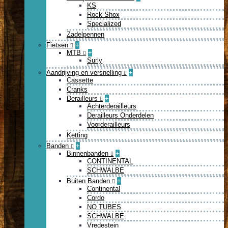
KS
Rock Shox
Specialized
Zadelpennen
Fietsen
+
MTB
+
Surly
Aandrijving en versnelling
+
Cassette
Cranks
Derailleurs
+
Achterderailleurs
Derailleurs Onderdelen
Voorderailleurs
Ketting
Banden
+
Binnenbanden
+
CONTINENTAL
SCHWALBE
Buiten Banden
+
Continental
Cordo
NO TUBES
SCHWALBE
Vredestein