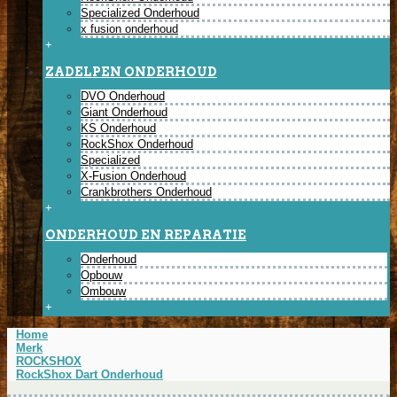
Specialized Onderhoud
x fusion onderhoud
+
ZADELPEN ONDERHOUD
DVO Onderhoud
Giant Onderhoud
KS Onderhoud
RockShox Onderhoud
Specialized
X-Fusion Onderhoud
Crankbrothers Onderhoud
+
ONDERHOUD EN REPARATIE
Onderhoud
Opbouw
Ombouw
+
Home
Merk
ROCKSHOX
RockShox Dart Onderhoud