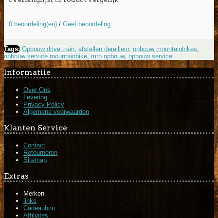
0 beoordeling(en)
/
Geef beoordeling
Tags:
Opbouw drive train
,
afstellen derailleur
,
opbouw mountainbikes
,
opbouw service mountainbike
,
mtb opbouw
,
opbouw service
Informatiie
Over Ons
Levering
Privacy Policy
Algemene voorwaarden
Klanten Service
Contact
Retourneren
Sitemap
Extras
Merken
links
Cadeaubon
Affiliates