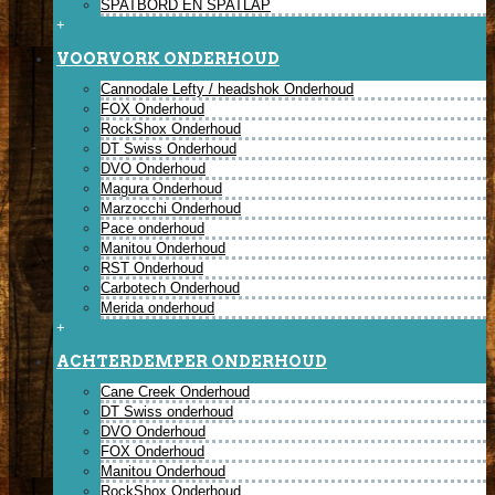
SPATBORD EN SPATLAP
+
VOORVORK ONDERHOUD
Cannodale Lefty / headshok Onderhoud
FOX Onderhoud
RockShox Onderhoud
DT Swiss Onderhoud
DVO Onderhoud
Magura Onderhoud
Marzocchi Onderhoud
Pace onderhoud
Manitou Onderhoud
RST Onderhoud
Carbotech Onderhoud
Merida onderhoud
+
ACHTERDEMPER ONDERHOUD
Cane Creek Onderhoud
DT Swiss onderhoud
DVO Onderhoud
FOX Onderhoud
Manitou Onderhoud
RockShox Onderhoud