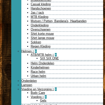
Casual kleding
Handschoenen
Jas / jack
MTB Kleding
Mutsen / Petten, Bandana's, Haarbanden
Onderkleding
Overschoenen
Shirt korte mouw
Shirt lange mouw
Sokken
Regen Kleding
Helmen
+
ATB/MTB helm
+
SIX SIX ONE
Helm Onderdelen
Kinderhelmen
Race helm
Urban helm
Onderdelen
Lampen
Voeding en Verzorging
+
Body Care
Voeding
+
Gels