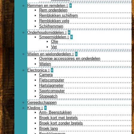
Remmen en remdelen
+
Rem onderdelen
Remblokken schijfrem
Remblokken velg
Schijfremmen
Onderhoudsmiddelen
+
Smeermiddelen
+
Olie
Vet
Wielen en wielonderdelen
+
Overige accessoires en onderdelen
Wielen
Electronica
+
Camera
Fietscomputer
Hartslagmeter
Sportcomputer
Stopwatch
Gereedschappen
Kleding
+
Arm- Beenstukken
Broek kort met bretels
Broek kort zonder bretels
Broek lang
Broekklemmen