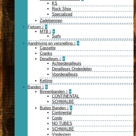
KS
Rock Shox
Specialized
Zadelpennen
Fietsen
+
MTB
+
Surly
Aandrijving en versnelling
+
Cassette
Cranks
Derailleurs
+
Achterderailleurs
Derailleurs Onderdelen
Voorderailleurs
Ketting
Banden
+
Binnenbanden
+
CONTINENTAL
SCHWALBE
Buiten Banden
+
Continental
Cordo
NO TUBES
SCHWALBE
Vredestein