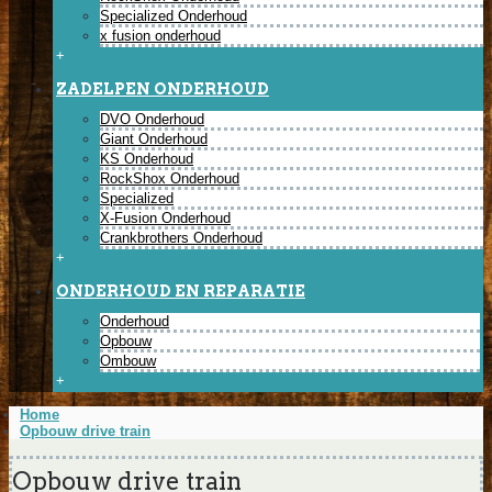
Specialized Onderhoud
x fusion onderhoud
+
ZADELPEN ONDERHOUD
DVO Onderhoud
Giant Onderhoud
KS Onderhoud
RockShox Onderhoud
Specialized
X-Fusion Onderhoud
Crankbrothers Onderhoud
+
ONDERHOUD EN REPARATIE
Onderhoud
Opbouw
Ombouw
+
Home
Opbouw drive train
Opbouw drive train