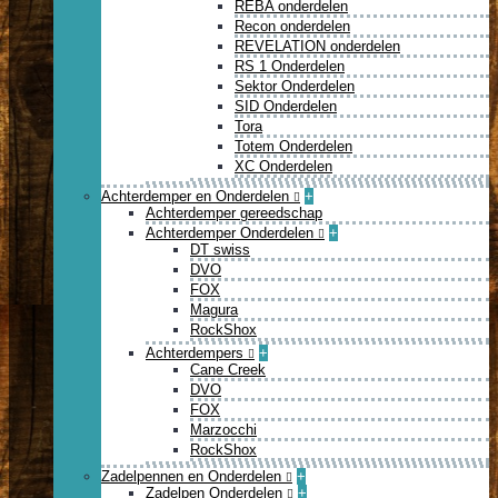
REBA onderdelen
Recon onderdelen
REVELATION onderdelen
RS 1 Onderdelen
Sektor Onderdelen
SID Onderdelen
Tora
Totem Onderdelen
XC Onderdelen
Achterdemper en Onderdelen
+
Achterdemper gereedschap
Achterdemper Onderdelen
+
DT swiss
DVO
FOX
Magura
RockShox
Achterdempers
+
Cane Creek
DVO
FOX
Marzocchi
RockShox
Zadelpennen en Onderdelen
+
Zadelpen Onderdelen
+