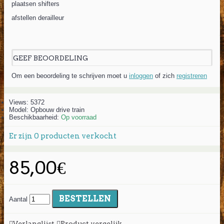
plaatsen shifters
afstellen derailleur
GEEF BEOORDELING
Om een beoordeling te schrijven moet u
inloggen
of zich
registreren
Views: 5372
Model:
Opbouw drive train
Beschikbaarheid:
Op voorraad
Er zijn
0
producten verkocht
85,00€
BESTELLEN
Aantal
Verlanglijst
Product vergelijk