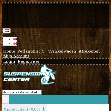
Home
Verlanglijst (
0
)
Winkelwagen
Afrekenen
Mijn Account
Login
Registreer
0 product(en) - 0,00€