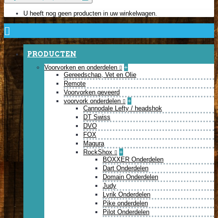
U heeft nog geen producten in uw winkelwagen.
PRODUCTEN
Voorvorken en onderdelen
+
Gereedschap, Vet en Olie
Remote
Voorvorken geveerd
voorvork onderdelen
+
Cannodale Lefty / headshok
DT Swiss
DVO
FOX
Magura
RockShox
+
BOXXER Onderdelen
Dart Onderdelen
Domain Onderdelen
Judy
Lyrik Onderdelen
Pike onderdelen
Pilot Onderdelen