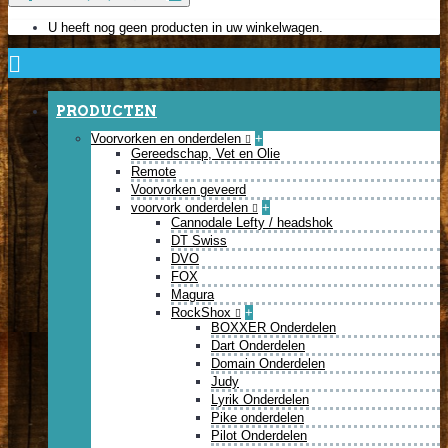
U heeft nog geen producten in uw winkelwagen.
PRODUCTEN
Voorvorken en onderdelen
+
Gereedschap, Vet en Olie
Remote
Voorvorken geveerd
voorvork onderdelen
+
Cannodale Lefty / headshok
DT Swiss
DVO
FOX
Magura
RockShox
+
BOXXER Onderdelen
Dart Onderdelen
Domain Onderdelen
Judy
Lyrik Onderdelen
Pike onderdelen
Pilot Onderdelen