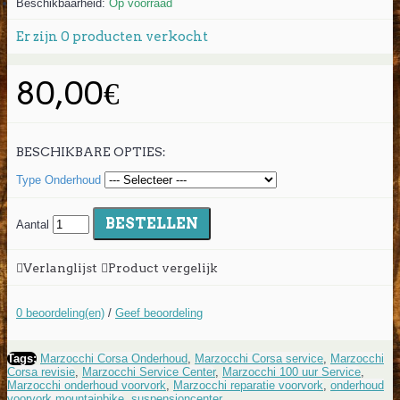
Beschikbaarheid:
Op voorraad
Er zijn
0
producten verkocht
80,00€
BESCHIKBARE OPTIES:
Type Onderhoud
BESTELLEN
Aantal
Verlanglijst
Product vergelijk
0 beoordeling(en)
/
Geef beoordeling
Tags:
Marzocchi Corsa Onderhoud
,
Marzocchi Corsa service
,
Marzocchi
Corsa revisie
,
Marzocchi Service Center
,
Marzocchi 100 uur Service
,
Marzocchi onderhoud voorvork
,
Marzocchi reparatie voorvork
,
onderhoud
voorvork mountainbike
,
suspensioncenter