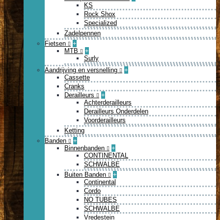
KS
Rock Shox
Specialized
Zadelpennen
Fietsen
+
MTB
+
Surly
Aandrijving en versnelling
+
Cassette
Cranks
Derailleurs
+
Achterderailleurs
Derailleurs Onderdelen
Voorderailleurs
Ketting
Banden
+
Binnenbanden
+
CONTINENTAL
SCHWALBE
Buiten Banden
+
Continental
Cordo
NO TUBES
SCHWALBE
Vredestein