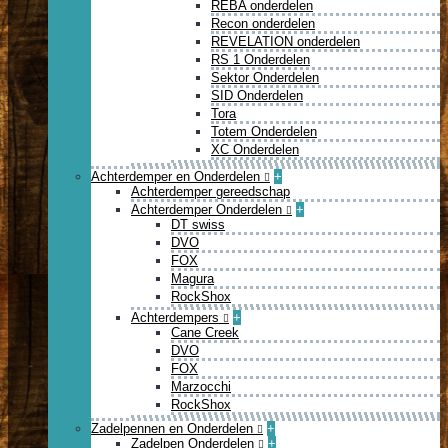
REBA onderdelen
Recon onderdelen
REVELATION onderdelen
RS 1 Onderdelen
Sektor Onderdelen
SID Onderdelen
Tora
Totem Onderdelen
XC Onderdelen
Achterdemper en Onderdelen
+
Achterdemper gereedschap
Achterdemper Onderdelen
+
DT swiss
DVO
FOX
Magura
RockShox
Achterdempers
+
Cane Creek
DVO
FOX
Marzocchi
RockShox
Zadelpennen en Onderdelen
+
Zadelpen Onderdelen
+