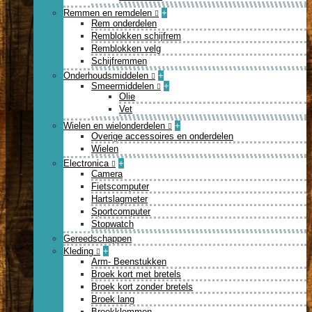
Remmen en remdelen
+
Rem onderdelen
Remblokken schijfrem
Remblokken velg
Schijfremmen
Onderhoudsmiddelen
+
Smeermiddelen
+
Olie
Vet
Wielen en wielonderdelen
+
Overige accessoires en onderdelen
Wielen
Electronica
+
Camera
Fietscomputer
Hartslagmeter
Sportcomputer
Stopwatch
Gereedschappen
Kleding
+
Arm- Beenstukken
Broek kort met bretels
Broek kort zonder bretels
Broek lang
Broekklemmen