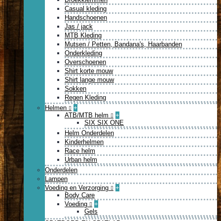
Casual kleding
Handschoenen
Jas / jack
MTB Kleding
Mutsen / Petten, Bandana's, Haarbanden
Onderkleding
Overschoenen
Shirt korte mouw
Shirt lange mouw
Sokken
Regen Kleding
Helmen
+
ATB/MTB helm
+
SIX SIX ONE
Helm Onderdelen
Kinderhelmen
Race helm
Urban helm
Onderdelen
Lampen
Voeding en Verzorging
+
Body Care
Voeding
+
Gels