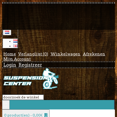
Home
Verlanglijst (
0
)
Winkelwagen
Afrekenen
Mijn Account
Login
Registreer
0 product(en) - 0,00€