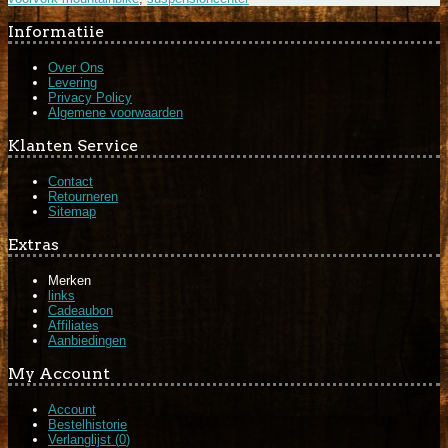
Informatiie
Over Ons
Levering
Privacy Policy
Algemene voorwaarden
Klanten Service
Contact
Retourneren
Sitemap
Extras
Merken
links
Cadeaubon
Affiliates
Aanbiedingen
My Account
Account
Bestelhistorie
Verlanglijst (
0
)