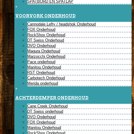
SPATBORD EN SPATLAP
+
VOORVORK ONDERHOUD
Cannodale Lefty / headshok Onderhoud
FOX Onderhoud
RockShox Onderhoud
DT Swiss Onderhoud
DVO Onderhoud
Magura Onderhoud
Marzocchi Onderhoud
Pace onderhoud
Manitou Onderhoud
RST Onderhoud
Carbotech Onderhoud
Merida onderhoud
+
ACHTERDEMPER ONDERHOUD
Cane Creek Onderhoud
DT Swiss onderhoud
DVO Onderhoud
FOX Onderhoud
Manitou Onderhoud
RockShox Onderhoud