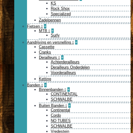
KS
Rock Shox
Specialized
Zadelpennen
Fietsen
+
MTB
+
Surly
Aandrijving en versnelling
+
Cassette
Cranks
Derailleurs
+
Achterderailleurs
Derailleurs Onderdelen
Voorderailleurs
Ketting
Banden
+
Binnenbanden
+
CONTINENTAL
SCHWALBE
Buiten Banden
+
Continental
Cordo
NO TUBES
SCHWALBE
Vredestein