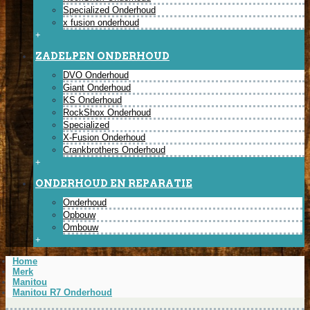
Specialized Onderhoud
x fusion onderhoud
+
ZADELPEN ONDERHOUD
DVO Onderhoud
Giant Onderhoud
KS Onderhoud
RockShox Onderhoud
Specialized
X-Fusion Onderhoud
Crankbrothers Onderhoud
+
ONDERHOUD EN REPARATIE
Onderhoud
Opbouw
Ombouw
+
Home
Merk
Manitou
Manitou R7 Onderhoud