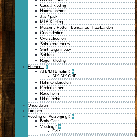
Casual kleding
Handschoenen
Jas / jack
MTB Kleding
Mutsen / Petten, Bandana's, Haarbanden
Onderkleding
Overschoenen
Shirt korte mouw
Shirt lange mouw
Sokken
Regen Kleding
Helmen
+
ATB/MTB helm
+
SIX SIX ONE
Helm Onderdelen
Kinderhelmen
Race helm
Urban helm
Onderdelen
Lampen
Voeding en Verzorging
+
Body Care
Voeding
+
Gels