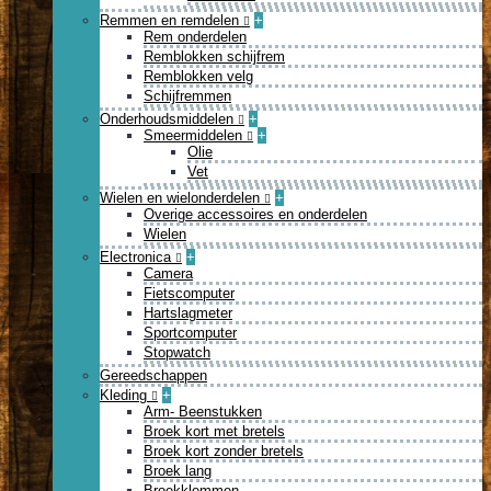
Remmen en remdelen
+
Rem onderdelen
Remblokken schijfrem
Remblokken velg
Schijfremmen
Onderhoudsmiddelen
+
Smeermiddelen
+
Olie
Vet
Wielen en wielonderdelen
+
Overige accessoires en onderdelen
Wielen
Electronica
+
Camera
Fietscomputer
Hartslagmeter
Sportcomputer
Stopwatch
Gereedschappen
Kleding
+
Arm- Beenstukken
Broek kort met bretels
Broek kort zonder bretels
Broek lang
Broekklemmen