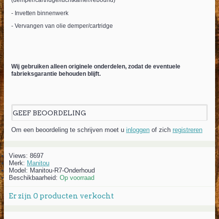
(demper/cartridge/luchtkamer/rebound)
- Invetten binnenwerk
- Vervangen van olie demper/cartridge
Wij gebruiken alleen originele onderdelen, zodat de eventuele
fabrieksgarantie behouden blijft.
GEEF BEOORDELING
Om een beoordeling te schrijven moet u
inloggen
of zich
registreren
Views: 8697
Merk:
Manitou
Model:
Manitou-R7-Onderhoud
Beschikbaarheid:
Op voorraad
Er zijn
0
producten verkocht