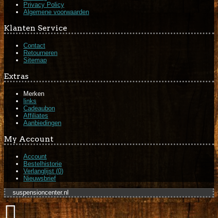
Privacy Policy
Algemene voorwaarden
Klanten Service
Contact
Retourneren
Sitemap
Extras
Merken
links
Cadeaubon
Affiliates
Aanbiedingen
My Account
Account
Bestelhistorie
Verlanglijst (
0
)
Nieuwsbrief
suspensioncenter.nl