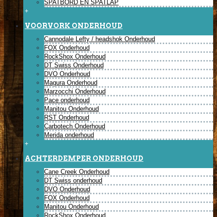
SPATBORD EN SPATLAP
+
VOORVORK ONDERHOUD
Cannodale Lefty / headshok Onderhoud
FOX Onderhoud
RockShox Onderhoud
DT Swiss Onderhoud
DVO Onderhoud
Magura Onderhoud
Marzocchi Onderhoud
Pace onderhoud
Manitou Onderhoud
RST Onderhoud
Carbotech Onderhoud
Merida onderhoud
+
ACHTERDEMPER ONDERHOUD
Cane Creek Onderhoud
DT Swiss onderhoud
DVO Onderhoud
FOX Onderhoud
Manitou Onderhoud
RockShox Onderhoud