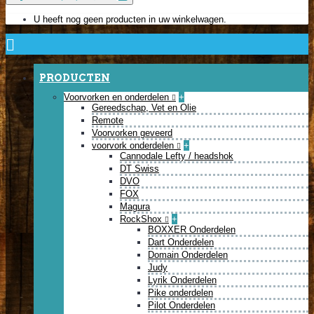
U heeft nog geen producten in uw winkelwagen.
PRODUCTEN
Voorvorken en onderdelen
+
Gereedschap, Vet en Olie
Remote
Voorvorken geveerd
voorvork onderdelen
+
Cannodale Lefty / headshok
DT Swiss
DVO
FOX
Magura
RockShox
+
BOXXER Onderdelen
Dart Onderdelen
Domain Onderdelen
Judy
Lyrik Onderdelen
Pike onderdelen
Pilot Onderdelen