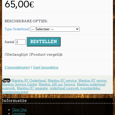
65,00€
BESCHIKBARE OPTIES:
Type Onderhoud
BESTELLEN
Aantal
Verlanglijst
Product vergelijk
0 beoordeling(en)
/
Geef beoordeling
Tags:
Manitou R7 Onderhoud
,
Manitou R7 service
,
Manitou R7 revisie
,
Manitou Service Center
,
Manitou 100 uur Service
,
Manitou onderhoud
voorvork
,
Manitou R7 reparatie
,
onderhoud voorvork mountainbike
,
suspensioncenter
Informatiie
Over Ons
Levering