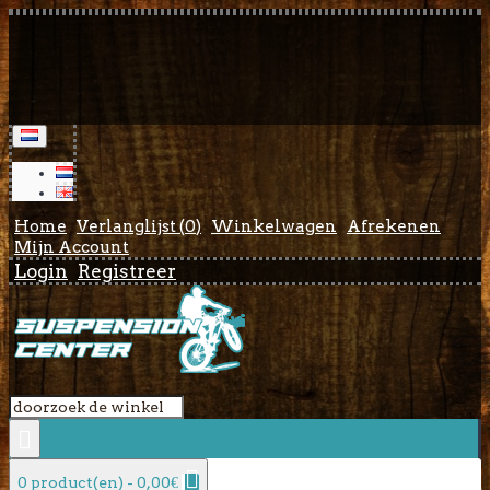
Home
Verlanglijst (
0
)
Winkelwagen
Afrekenen
Mijn Account
Login
Registreer
0 product(en) - 0,00€