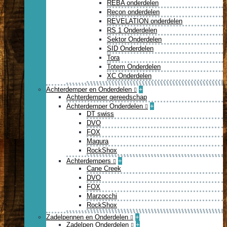
REBA onderdelen
Recon onderdelen
REVELATION onderdelen
RS 1 Onderdelen
Sektor Onderdelen
SID Onderdelen
Tora
Totem Onderdelen
XC Onderdelen
Achterdemper en Onderdelen
+
Achterdemper gereedschap
Achterdemper Onderdelen
+
DT swiss
DVO
FOX
Magura
RockShox
Achterdempers
+
Cane Creek
DVO
FOX
Marzocchi
RockShox
Zadelpennen en Onderdelen
+
Zadelpen Onderdelen
+