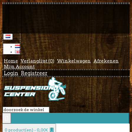
Home
Verlanglijst (
0
)
Winkelwagen
Afrekenen
Mijn Account
Login
Registreer
0 product(en) - 0,00€