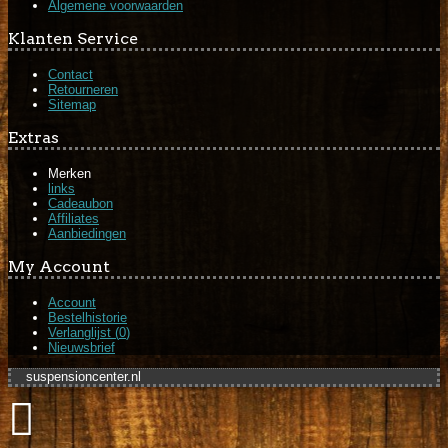
Algemene voorwaarden
Klanten Service
Contact
Retourneren
Sitemap
Extras
Merken
links
Cadeaubon
Affiliates
Aanbiedingen
My Account
Account
Bestelhistorie
Verlanglijst (
0
)
Nieuwsbrief
suspensioncenter.nl