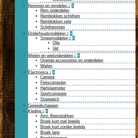
Remmen en remdelen
+
Rem onderdelen
Remblokken schijfrem
Remblokken velg
Schijfremmen
Onderhoudsmiddelen
+
Smeermiddelen
+
Olie
Vet
Wielen en wielonderdelen
+
Overige accessoires en onderdelen
Wielen
Electronica
+
Camera
Fietscomputer
Hartslagmeter
Sportcomputer
Stopwatch
Gereedschappen
Kleding
+
Arm- Beenstukken
Broek kort met bretels
Broek kort zonder bretels
Broek lang
Broekklemmen