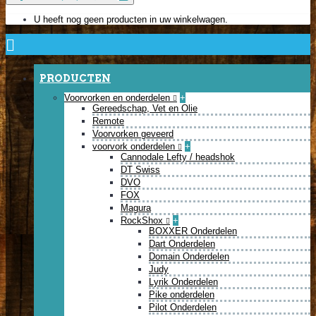
U heeft nog geen producten in uw winkelwagen.
PRODUCTEN
Voorvorken en onderdelen
+
Gereedschap, Vet en Olie
Remote
Voorvorken geveerd
voorvork onderdelen
+
Cannodale Lefty / headshok
DT Swiss
DVO
FOX
Magura
RockShox
+
BOXXER Onderdelen
Dart Onderdelen
Domain Onderdelen
Judy
Lyrik Onderdelen
Pike onderdelen
Pilot Onderdelen