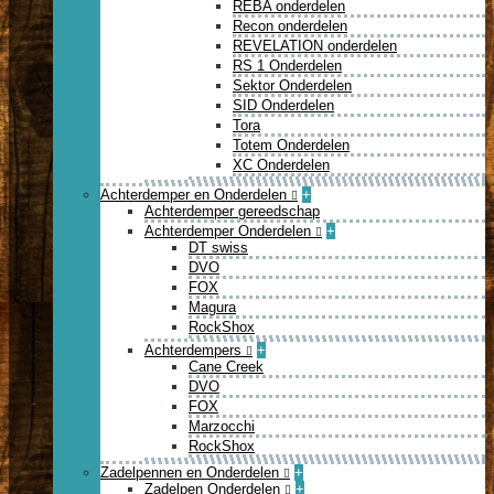
REBA onderdelen
Recon onderdelen
REVELATION onderdelen
RS 1 Onderdelen
Sektor Onderdelen
SID Onderdelen
Tora
Totem Onderdelen
XC Onderdelen
Achterdemper en Onderdelen
+
Achterdemper gereedschap
Achterdemper Onderdelen
+
DT swiss
DVO
FOX
Magura
RockShox
Achterdempers
+
Cane Creek
DVO
FOX
Marzocchi
RockShox
Zadelpennen en Onderdelen
+
Zadelpen Onderdelen
+