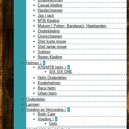
Casual kleding
Handschoenen
Jas / jack
MTB Kleding
Mutsen / Petten, Bandana's, Haarbanden
Onderkleding
Overschoenen
Shirt korte mouw
Shirt lange mouw
Sokken
Regen Kleding
Helmen
+
ATB/MTB helm
+
SIX SIX ONE
Helm Onderdelen
Kinderhelmen
Race helm
Urban helm
Onderdelen
Lampen
Voeding en Verzorging
+
Body Care
Voeding
+
Gels