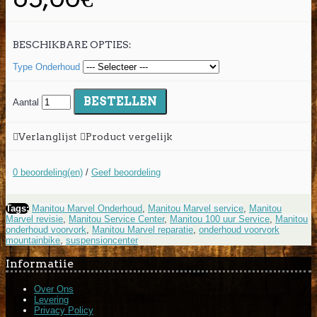
BESCHIKBARE OPTIES:
Type Onderhoud
BESTELLEN
Aantal
Verlanglijst
Product vergelijk
0 beoordeling(en)
/
Geef beoordeling
Tags:
Manitou Marvel Onderhoud
,
Manitou Marvel service
,
Manitou
Marvel revisie
,
Manitou Service Center
,
Manitou 100 uur Service
,
Manitou
onderhoud voorvork
,
Manitou Marvel reparatie
,
onderhoud voorvork
mountainbike
,
suspensioncenter
Informatiie
Over Ons
Levering
Privacy Policy