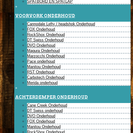
SPATBORD EN SPATLAP
+
VOORVORK ONDERHOUD
Cannodale Lefty / headshok Onderhoud
FOX Onderhoud
RockShox Onderhoud
DT Swiss Onderhoud
DVO Onderhoud
Magura Onderhoud
Marzocchi Onderhoud
Pace onderhoud
Manitou Onderhoud
RST Onderhoud
Carbotech Onderhoud
Merida onderhoud
+
ACHTERDEMPER ONDERHOUD
Cane Creek Onderhoud
DT Swiss onderhoud
DVO Onderhoud
FOX Onderhoud
Manitou Onderhoud
RockShox Onderhoud