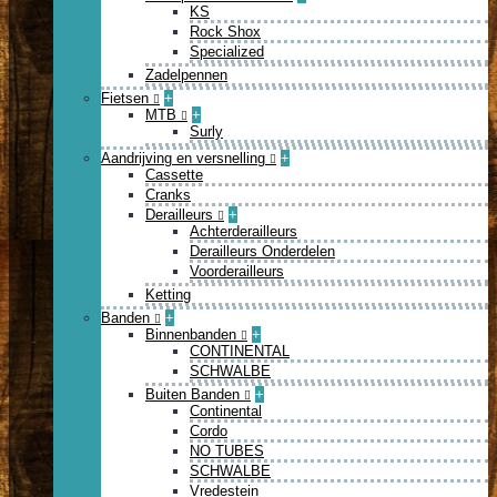
KS
Rock Shox
Specialized
Zadelpennen
Fietsen
+
MTB
+
Surly
Aandrijving en versnelling
+
Cassette
Cranks
Derailleurs
+
Achterderailleurs
Derailleurs Onderdelen
Voorderailleurs
Ketting
Banden
+
Binnenbanden
+
CONTINENTAL
SCHWALBE
Buiten Banden
+
Continental
Cordo
NO TUBES
SCHWALBE
Vredestein