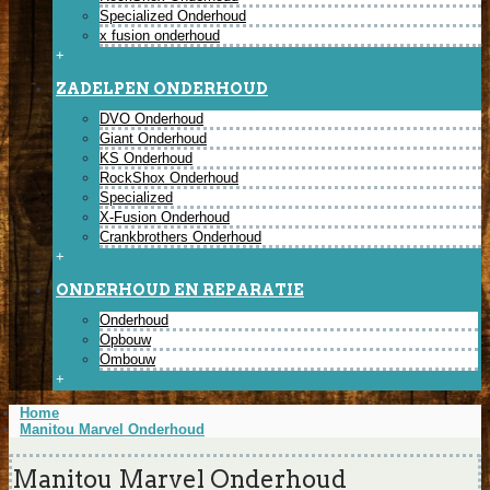
Specialized Onderhoud
x fusion onderhoud
+
ZADELPEN ONDERHOUD
DVO Onderhoud
Giant Onderhoud
KS Onderhoud
RockShox Onderhoud
Specialized
X-Fusion Onderhoud
Crankbrothers Onderhoud
+
ONDERHOUD EN REPARATIE
Onderhoud
Opbouw
Ombouw
+
Home
Manitou Marvel Onderhoud
Manitou Marvel Onderhoud