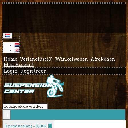
Home
Verlanglijst (
0
)
Winkelwagen
Afrekenen
Mijn Account
Login
Registreer
0 product(en) - 0,00€