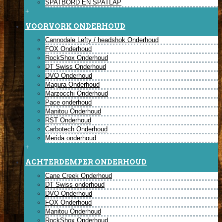
SPATBORD EN SPATLAP
+
VOORVORK ONDERHOUD
Cannodale Lefty / headshok Onderhoud
FOX Onderhoud
RockShox Onderhoud
DT Swiss Onderhoud
DVO Onderhoud
Magura Onderhoud
Marzocchi Onderhoud
Pace onderhoud
Manitou Onderhoud
RST Onderhoud
Carbotech Onderhoud
Merida onderhoud
+
ACHTERDEMPER ONDERHOUD
Cane Creek Onderhoud
DT Swiss onderhoud
DVO Onderhoud
FOX Onderhoud
Manitou Onderhoud
RockShox Onderhoud