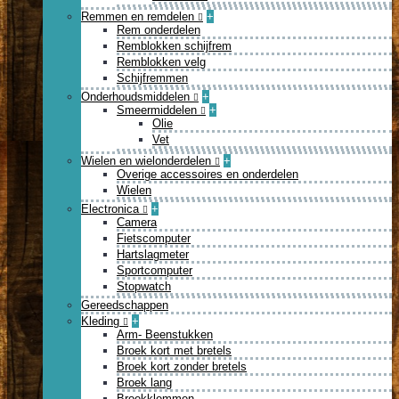
Remmen en remdelen
+
Rem onderdelen
Remblokken schijfrem
Remblokken velg
Schijfremmen
Onderhoudsmiddelen
+
Smeermiddelen
+
Olie
Vet
Wielen en wielonderdelen
+
Overige accessoires en onderdelen
Wielen
Electronica
+
Camera
Fietscomputer
Hartslagmeter
Sportcomputer
Stopwatch
Gereedschappen
Kleding
+
Arm- Beenstukken
Broek kort met bretels
Broek kort zonder bretels
Broek lang
Broekklemmen