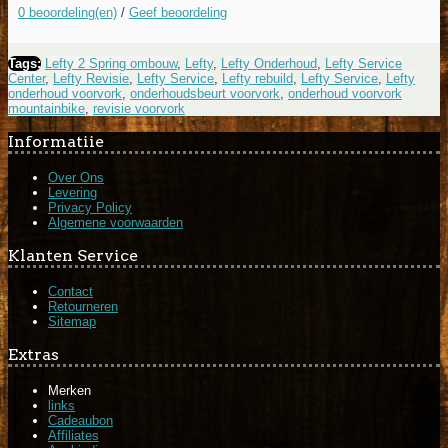
0 beoordeling(en)
/
Geef beoordeling
Tags:
Lefty 2 Spring ombouw
,
Lefty
,
Lefty Onderhoud
,
Lefty Service
Center
,
Lefty Revisie
,
Lefty Service
,
Lefty rebuild
,
Lefty Service
,
Lefty
onderhoud voorvork
,
onderhoudsbeurt voorvork
,
onderhoud voorvork
mountainbike
,
revisie voorvork
Informatiie
Over Ons
Levering
Privacy Policy
Algemene voorwaarden
Klanten Service
Contact
Retourneren
Sitemap
Extras
Merken
links
Cadeaubon
Affiliates