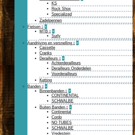
KS
Rock Shox
Specialized
Zadelpennen
Fietsen
+
MTB
+
Surly
Aandrijving en versnelling
+
Cassette
Cranks
Derailleurs
+
Achterderailleurs
Derailleurs Onderdelen
Voorderailleurs
Ketting
Banden
+
Binnenbanden
+
CONTINENTAL
SCHWALBE
Buiten Banden
+
Continental
Cordo
NO TUBES
SCHWALBE
Vredestein