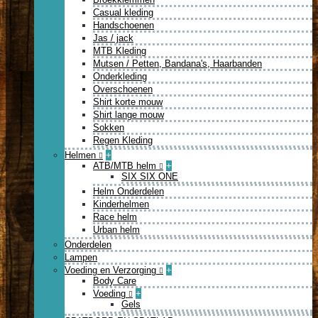
Casual kleding
Handschoenen
Jas / jack
MTB Kleding
Mutsen / Petten, Bandana's, Haarbanden
Onderkleding
Overschoenen
Shirt korte mouw
Shirt lange mouw
Sokken
Regen Kleding
Helmen
+
ATB/MTB helm
+
SIX SIX ONE
Helm Onderdelen
Kinderhelmen
Race helm
Urban helm
Onderdelen
Lampen
Voeding en Verzorging
+
Body Care
Voeding
+
Gels