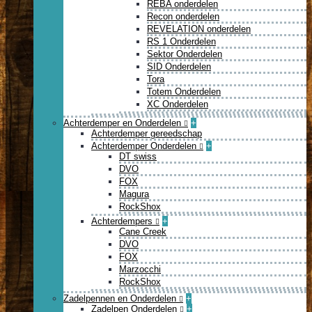
REBA onderdelen
Recon onderdelen
REVELATION onderdelen
RS 1 Onderdelen
Sektor Onderdelen
SID Onderdelen
Tora
Totem Onderdelen
XC Onderdelen
Achterdemper en Onderdelen
+
Achterdemper gereedschap
Achterdemper Onderdelen
+
DT swiss
DVO
FOX
Magura
RockShox
Achterdempers
+
Cane Creek
DVO
FOX
Marzocchi
RockShox
Zadelpennen en Onderdelen
+
Zadelpen Onderdelen
+