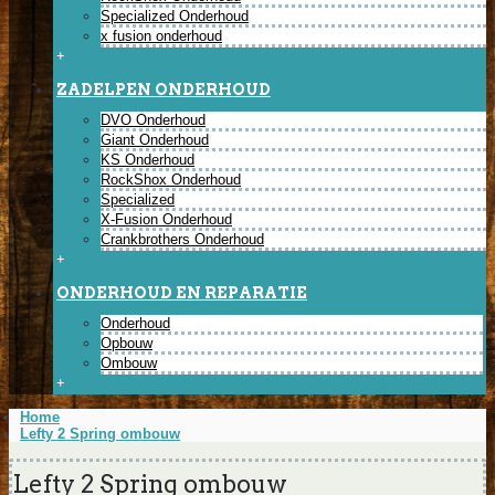
Specialized Onderhoud
x fusion onderhoud
+
ZADELPEN ONDERHOUD
DVO Onderhoud
Giant Onderhoud
KS Onderhoud
RockShox Onderhoud
Specialized
X-Fusion Onderhoud
Crankbrothers Onderhoud
+
ONDERHOUD EN REPARATIE
Onderhoud
Opbouw
Ombouw
+
Home
Lefty 2 Spring ombouw
Lefty 2 Spring ombouw