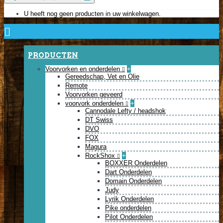
U heeft nog geen producten in uw winkelwagen.
PRODUCTEN
Voorvorken en onderdelen
+
Gereedschap, Vet en Olie
Remote
Voorvorken geveerd
voorvork onderdelen
+
Cannodale Lefty / headshok
DT Swiss
DVO
FOX
Magura
RockShox
+
BOXXER Onderdelen
Dart Onderdelen
Domain Onderdelen
Judy
Lyrik Onderdelen
Pike onderdelen
Pilot Onderdelen