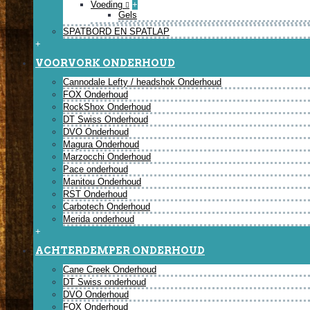
Voeding
+
Gels
SPATBORD EN SPATLAP
+
VOORVORK ONDERHOUD
Cannodale Lefty / headshok Onderhoud
FOX Onderhoud
RockShox Onderhoud
DT Swiss Onderhoud
DVO Onderhoud
Magura Onderhoud
Marzocchi Onderhoud
Pace onderhoud
Manitou Onderhoud
RST Onderhoud
Carbotech Onderhoud
Merida onderhoud
+
ACHTERDEMPER ONDERHOUD
Cane Creek Onderhoud
DT Swiss onderhoud
DVO Onderhoud
FOX Onderhoud