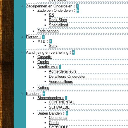
Zadelpennen en Onderdelen
+
Zadelpen Onderdelen
+
KS
Rock Shox
Specialized
Zadelpennen
Fietsen
+
MTB
+
Surly
Aandrijving en versnelling
+
Cassette
Cranks
Derailleurs
+
Achterderailleurs
Derailleurs Onderdelen
Voorderailleurs
Ketting
Banden
+
Binnenbanden
+
CONTINENTAL
SCHWALBE
Buiten Banden
+
Continental
Cordo
NO TUBES