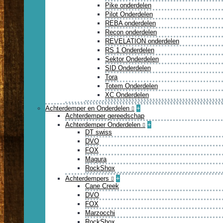
Pike onderdelen
Pilot Onderdelen
REBA onderdelen
Recon onderdelen
REVELATION onderdelen
RS 1 Onderdelen
Sektor Onderdelen
SID Onderdelen
Tora
Totem Onderdelen
XC Onderdelen
Achterdemper en Onderdelen
+
Achterdemper gereedschap
Achterdemper Onderdelen
+
DT swiss
DVO
FOX
Magura
RockShox
Achterdempers
+
Cane Creek
DVO
FOX
Marzocchi
RockShox