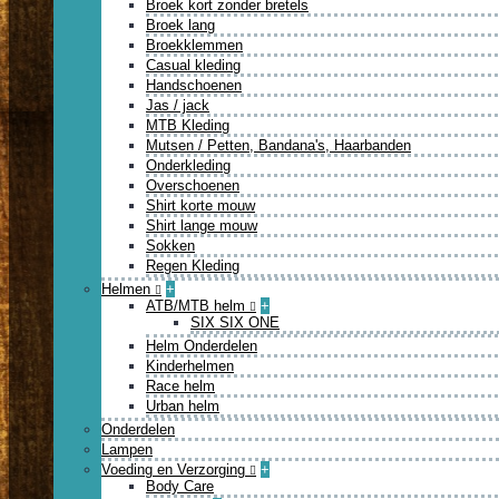
Broek kort zonder bretels
Broek lang
Broekklemmen
Casual kleding
Handschoenen
Jas / jack
MTB Kleding
Mutsen / Petten, Bandana's, Haarbanden
Onderkleding
Overschoenen
Shirt korte mouw
Shirt lange mouw
Sokken
Regen Kleding
Helmen
+
ATB/MTB helm
+
SIX SIX ONE
Helm Onderdelen
Kinderhelmen
Race helm
Urban helm
Onderdelen
Lampen
Voeding en Verzorging
+
Body Care