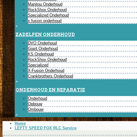
Manitou Onderhoud
RockShox Onderhoud
Specialized Onderhoud
x fusion onderhoud
+
ZADELPEN ONDERHOUD
DVO Onderhoud
Giant Onderhoud
KS Onderhoud
RockShox Onderhoud
Specialized
X-Fusion Onderhoud
Crankbrothers Onderhoud
+
ONDERHOUD EN REPARATIE
Onderhoud
Opbouw
Ombouw
+
Home
LEFTY SPEED FOX RLC Service