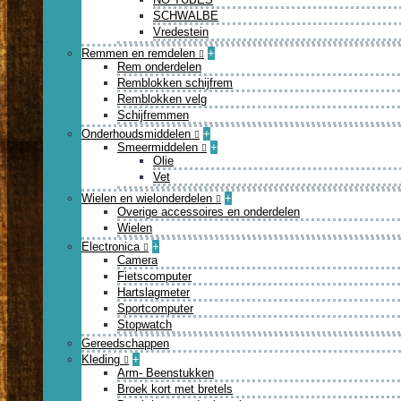
SCHWALBE
Vredestein
Remmen en remdelen
+
Rem onderdelen
Remblokken schijfrem
Remblokken velg
Schijfremmen
Onderhoudsmiddelen
+
Smeermiddelen
+
Olie
Vet
Wielen en wielonderdelen
+
Overige accessoires en onderdelen
Wielen
Electronica
+
Camera
Fietscomputer
Hartslagmeter
Sportcomputer
Stopwatch
Gereedschappen
Kleding
+
Arm- Beenstukken
Broek kort met bretels