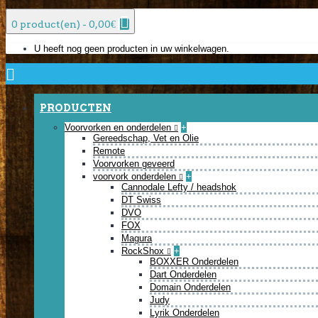
0 product(en) - 0,00€
U heeft nog geen producten in uw winkelwagen.
PRODUCTEN
Voorvorken en onderdelen
+
Gereedschap, Vet en Olie
Remote
Voorvorken geveerd
voorvork onderdelen
+
Cannodale Lefty / headshok
DT Swiss
DVO
FOX
Magura
RockShox
+
BOXXER Onderdelen
Dart Onderdelen
Domain Onderdelen
Judy
Lyrik Onderdelen