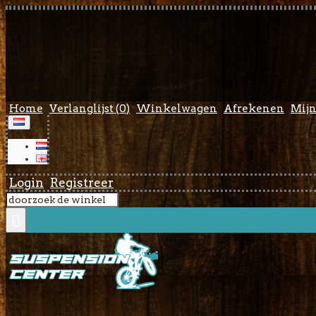
Home
Verlanglijst (
0
)
Winkelwagen
Afrekenen
Mijn
Login
Registreer