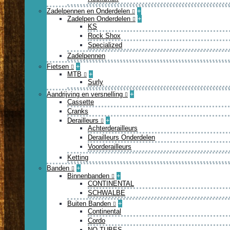
Zadelpennen en Onderdelen
+
Zadelpen Onderdelen
+
KS
Rock Shox
Specialized
Zadelpennen
Fietsen
+
MTB
+
Surly
Aandrijving en versnelling
+
Cassette
Cranks
Derailleurs
+
Achterderailleurs
Derailleurs Onderdelen
Voorderailleurs
Ketting
Banden
+
Binnenbanden
+
CONTINENTAL
SCHWALBE
Buiten Banden
+
Continental
Cordo
NO TUBES