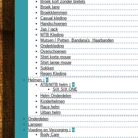
Broek kort zonder bretels
Broek lang
Broekklemmen
Casual kleding
Handschoenen
Jas / jack
MTB Kleding
Mutsen / Petten, Bandana's, Haarbanden
Onderkleding
Overschoenen
Shirt korte mouw
Shirt lange mouw
Sokken
Regen Kleding
Helmen
+
ATB/MTB helm
+
SIX SIX ONE
Helm Onderdelen
Kinderhelmen
Race helm
Urban helm
Onderdelen
Lampen
Voeding en Verzorging
+
Body Care