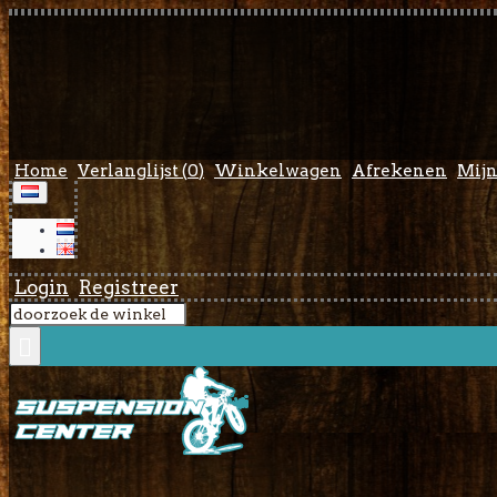
Home
Verlanglijst (
0
)
Winkelwagen
Afrekenen
Mijn
Login
Registreer