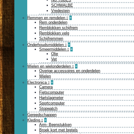
SCHWALBE
Vredestein
Remmen en remdelen
+
Rem onderdelen
Remblokken schijfrem
Remblokken velg
Schijfremmen
Onderhoudsmiddelen
+
Smeermiddelen
+
Olie
Vet
Wielen en wielonderdelen
+
Overige accessoires en onderdelen
Wielen
Electronica
+
Camera
Fietscomputer
Hartslagmeter
Sportcomputer
Stopwatch
Gereedschappen
Kleding
+
Arm- Beenstukken
Broek kort met bretels