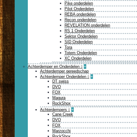
Pike onderdelen
Pilot Onderdelen
REBA onderdelen
Recon onderdelen
REVELATION onderdelen
RS 1 Onderdelen
Sektor Onderdelen
SID Onderdelen
Tora
Totem Onderdelen
XC Onderdelen
Achterdemper en Onderdelen
+
Achterdemper gereedschap
Achterdemper Onderdelen
+
DT swiss
DVO
FOX
Magura
RockShox
Achterdempers
+
Cane Creek
DVO
FOX
Marzocchi
RockShox