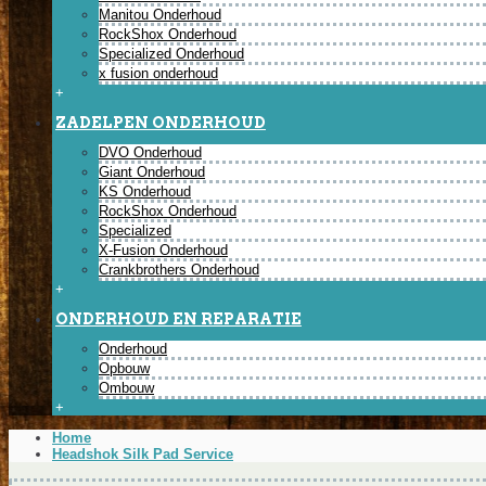
Manitou Onderhoud
RockShox Onderhoud
Specialized Onderhoud
x fusion onderhoud
+
ZADELPEN ONDERHOUD
DVO Onderhoud
Giant Onderhoud
KS Onderhoud
RockShox Onderhoud
Specialized
X-Fusion Onderhoud
Crankbrothers Onderhoud
+
ONDERHOUD EN REPARATIE
Onderhoud
Opbouw
Ombouw
+
Home
Headshok Silk Pad Service