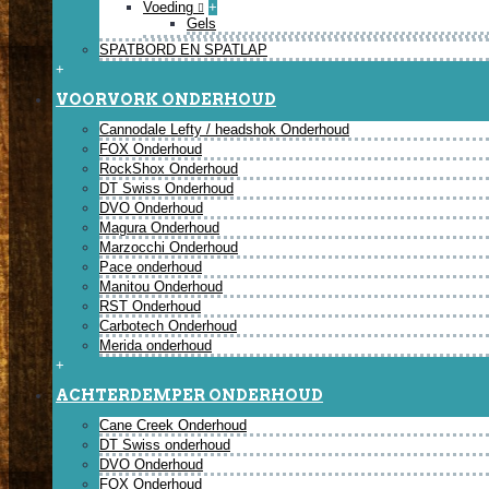
Voeding
+
Gels
SPATBORD EN SPATLAP
+
VOORVORK ONDERHOUD
Cannodale Lefty / headshok Onderhoud
FOX Onderhoud
RockShox Onderhoud
DT Swiss Onderhoud
DVO Onderhoud
Magura Onderhoud
Marzocchi Onderhoud
Pace onderhoud
Manitou Onderhoud
RST Onderhoud
Carbotech Onderhoud
Merida onderhoud
+
ACHTERDEMPER ONDERHOUD
Cane Creek Onderhoud
DT Swiss onderhoud
DVO Onderhoud
FOX Onderhoud