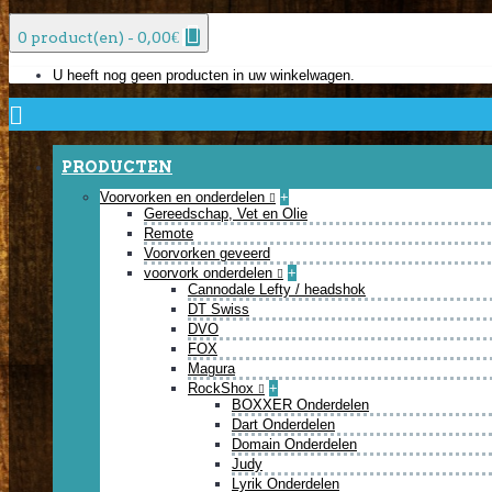
0 product(en) - 0,00€
U heeft nog geen producten in uw winkelwagen.
PRODUCTEN
Voorvorken en onderdelen
+
Gereedschap, Vet en Olie
Remote
Voorvorken geveerd
voorvork onderdelen
+
Cannodale Lefty / headshok
DT Swiss
DVO
FOX
Magura
RockShox
+
BOXXER Onderdelen
Dart Onderdelen
Domain Onderdelen
Judy
Lyrik Onderdelen