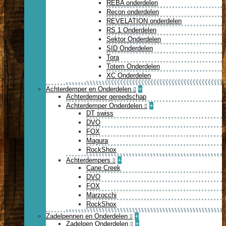
REBA onderdelen
Recon onderdelen
REVELATION onderdelen
RS 1 Onderdelen
Sektor Onderdelen
SID Onderdelen
Tora
Totem Onderdelen
XC Onderdelen
Achterdemper en Onderdelen
+
Achterdemper gereedschap
Achterdemper Onderdelen
+
DT swiss
DVO
FOX
Magura
RockShox
Achterdempers
+
Cane Creek
DVO
FOX
Marzocchi
RockShox
Zadelpennen en Onderdelen
+
Zadelpen Onderdelen
+