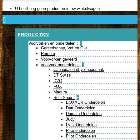
U heeft nog geen producten in uw winkelwagen.
PRODUCTEN
Voorvorken en onderdelen
+
Gereedschap, Vet en Olie
Remote
Voorvorken geveerd
voorvork onderdelen
+
Cannodale Lefty / headshok
DT Swiss
DVO
FOX
Magura
RockShox
+
BOXXER Onderdelen
Dart Onderdelen
Domain Onderdelen
Judy
Lyrik Onderdelen
Pike onderdelen
Pilot Onderdelen