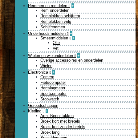
Remmen en remdelen
+
Rem onderdelen
Remblokken schijfrem
Remblokken velg
Schijfremmen
Onderhoudsmiddelen
+
Smeermiddelen
+
Olie
Vet
Wielen en wielonderdelen
+
Overige accessoires en onderdelen
Wielen
Electronica
+
Camera
Fietscomputer
Hartslagmeter
Sportcomputer
Stopwatch
Gereedschappen
Kleding
+
Arm- Beenstukken
Broek kort met bretels
Broek kort zonder bretels
Broek lang
Broekklemmen