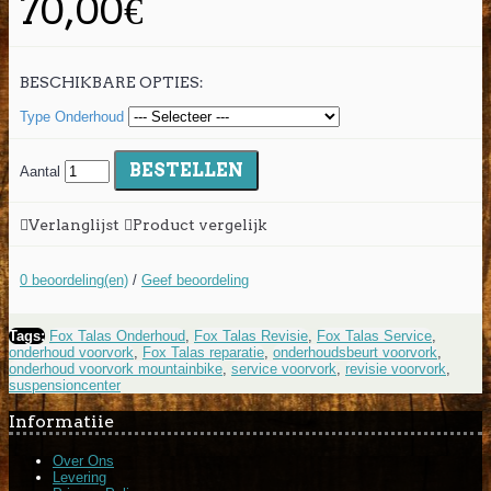
70,00€
BESCHIKBARE OPTIES:
Type Onderhoud
BESTELLEN
Aantal
Verlanglijst
Product vergelijk
0 beoordeling(en)
/
Geef beoordeling
Tags:
Fox Talas Onderhoud
,
Fox Talas Revisie
,
Fox Talas Service
,
onderhoud voorvork
,
Fox Talas reparatie
,
onderhoudsbeurt voorvork
,
onderhoud voorvork mountainbike
,
service voorvork
,
revisie voorvork
,
suspensioncenter
Informatiie
Over Ons
Levering