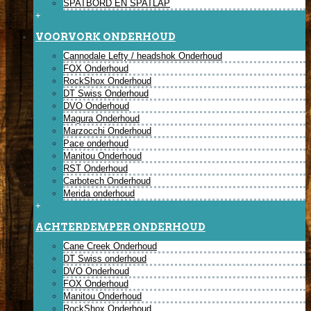
SPATBORD EN SPATLAP
+
VOORVORK ONDERHOUD
Cannodale Lefty / headshok Onderhoud
FOX Onderhoud
RockShox Onderhoud
DT Swiss Onderhoud
DVO Onderhoud
Magura Onderhoud
Marzocchi Onderhoud
Pace onderhoud
Manitou Onderhoud
RST Onderhoud
Carbotech Onderhoud
Merida onderhoud
+
ACHTERDEMPER ONDERHOUD
Cane Creek Onderhoud
DT Swiss onderhoud
DVO Onderhoud
FOX Onderhoud
Manitou Onderhoud
RockShox Onderhoud