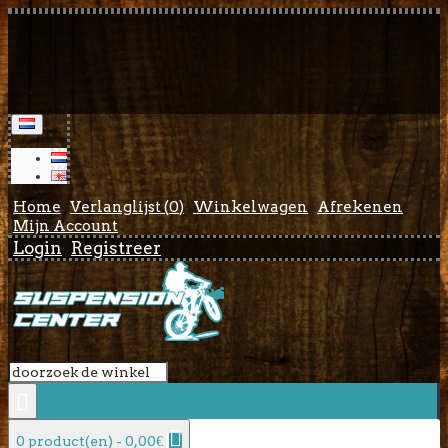
Home
Verlanglijst (
0
)
Winkelwagen
Afrekenen
Mijn Account
Login
Registreer
0 product(en) - 0,00€