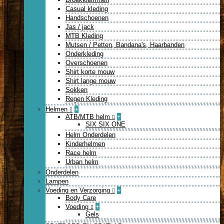
Casual kleding
Handschoenen
Jas / jack
MTB Kleding
Mutsen / Petten, Bandana's, Haarbanden
Onderkleding
Overschoenen
Shirt korte mouw
Shirt lange mouw
Sokken
Regen Kleding
Helmen
+
ATB/MTB helm
+
SIX SIX ONE
Helm Onderdelen
Kinderhelmen
Race helm
Urban helm
Onderdelen
Lampen
Voeding en Verzorging
+
Body Care
Voeding
+
Gels