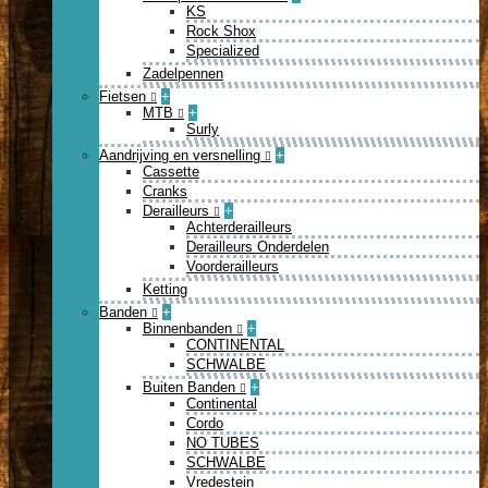
KS
Rock Shox
Specialized
Zadelpennen
Fietsen
+
MTB
+
Surly
Aandrijving en versnelling
+
Cassette
Cranks
Derailleurs
+
Achterderailleurs
Derailleurs Onderdelen
Voorderailleurs
Ketting
Banden
+
Binnenbanden
+
CONTINENTAL
SCHWALBE
Buiten Banden
+
Continental
Cordo
NO TUBES
SCHWALBE
Vredestein