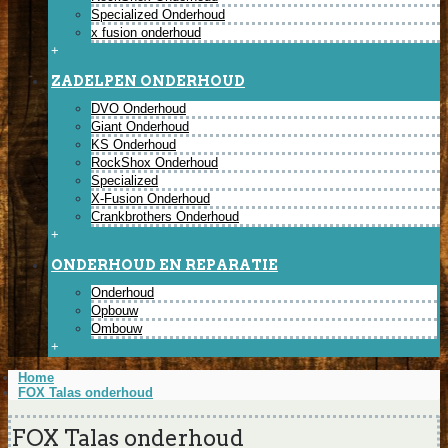
Specialized Onderhoud
x fusion onderhoud
+
ZADELPEN ONDERHOUD
DVO Onderhoud
Giant Onderhoud
KS Onderhoud
RockShox Onderhoud
Specialized
X-Fusion Onderhoud
Crankbrothers Onderhoud
+
ONDERHOUD EN REPARATIE
Onderhoud
Opbouw
Ombouw
+
Home
FOX Talas onderhoud
FOX Talas onderhoud