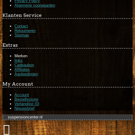
Privacy Policy
Algemene voorwaarden
Klanten Service
Contact
Retourneren
Sitemap
Extras
Merken
links
Cadeaubon
Affiliates
Aanbiedingen
My Account
Account
Bestelhistorie
Verlanglijst (
0
)
Nieuwsbrief
suspensioncenter.nl