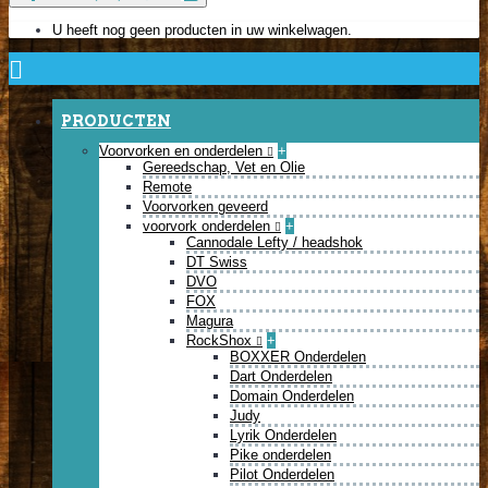
U heeft nog geen producten in uw winkelwagen.
PRODUCTEN
Voorvorken en onderdelen
+
Gereedschap, Vet en Olie
Remote
Voorvorken geveerd
voorvork onderdelen
+
Cannodale Lefty / headshok
DT Swiss
DVO
FOX
Magura
RockShox
+
BOXXER Onderdelen
Dart Onderdelen
Domain Onderdelen
Judy
Lyrik Onderdelen
Pike onderdelen
Pilot Onderdelen