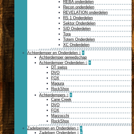
REBA onderdelen
Recon onderdelen
REVELATION onderdelen
RS 1 Onderdelen
Sektor Onderdelen
SID Onderdelen
Tora
Totem Onderdelen
XC Onderdelen
Achterdemper en Onderdelen
+
Achterdemper gereedschap
Achterdemper Onderdelen
+
DT swiss
DVO
FOX
Magura
RockShox
Achterdempers
+
Cane Creek
DVO
FOX
Marzocchi
RockShox
Zadelpennen en Onderdelen
+
Zadelpen Onderdelen
+