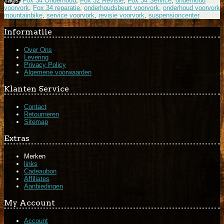
Tags:
Fox 34 Onderhoud
,
Fox 32 Revisie
,
Fox 34 Service
,
onderhoud
voorvork
,
Fox 34 reparatie
,
onderhoudsbeurt voorvork
,
onderhoud voorvork
mountainbike
,
service voorvork
,
revisie voorvork
,
suspensioncenter
Informatiie
Over Ons
Levering
Privacy Policy
Algemene voorwaarden
Klanten Service
Contact
Retourneren
Sitemap
Extras
Merken
links
Cadeaubon
Affiliates
Aanbiedingen
My Account
Account