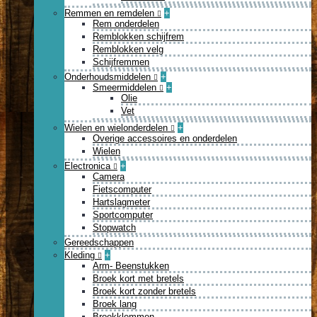
Remmen en remdelen
+
Rem onderdelen
Remblokken schijfrem
Remblokken velg
Schijfremmen
Onderhoudsmiddelen
+
Smeermiddelen
+
Olie
Vet
Wielen en wielonderdelen
+
Overige accessoires en onderdelen
Wielen
Electronica
+
Camera
Fietscomputer
Hartslagmeter
Sportcomputer
Stopwatch
Gereedschappen
Kleding
+
Arm- Beenstukken
Broek kort met bretels
Broek kort zonder bretels
Broek lang
Broekklemmen