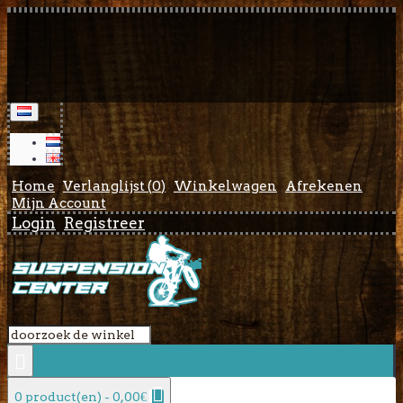
Home
Verlanglijst (
0
)
Winkelwagen
Afrekenen
Mijn Account
Login
Registreer
0 product(en) - 0,00€