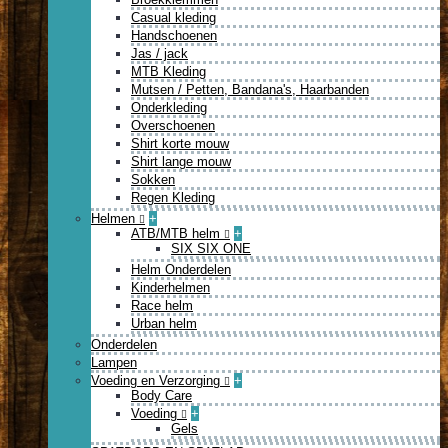
Casual kleding
Handschoenen
Jas / jack
MTB Kleding
Mutsen / Petten, Bandana's, Haarbanden
Onderkleding
Overschoenen
Shirt korte mouw
Shirt lange mouw
Sokken
Regen Kleding
Helmen
+
ATB/MTB helm
+
SIX SIX ONE
Helm Onderdelen
Kinderhelmen
Race helm
Urban helm
Onderdelen
Lampen
Voeding en Verzorging
+
Body Care
Voeding
+
Gels