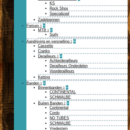
KS
Rock Shox
Specialized
Zadelpennen
Fietsen
+
MTB
+
Surly
Aandrijving en versnelling
+
Cassette
Cranks
Derailleurs
+
Achterderailleurs
Derailleurs Onderdelen
Voorderailleurs
Ketting
Banden
+
Binnenbanden
+
CONTINENTAL
SCHWALBE
Buiten Banden
+
Continental
Cordo
NO TUBES
SCHWALBE
Vredestein