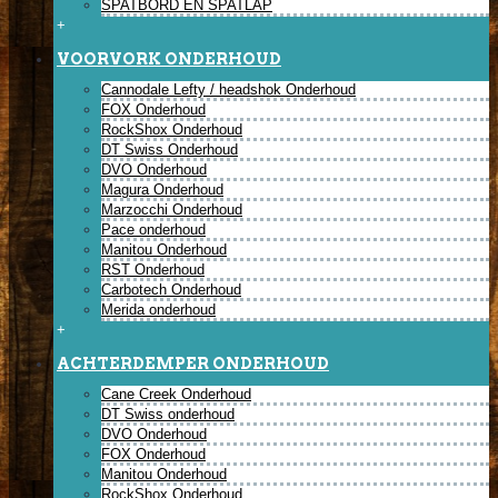
SPATBORD EN SPATLAP
+
VOORVORK ONDERHOUD
Cannodale Lefty / headshok Onderhoud
FOX Onderhoud
RockShox Onderhoud
DT Swiss Onderhoud
DVO Onderhoud
Magura Onderhoud
Marzocchi Onderhoud
Pace onderhoud
Manitou Onderhoud
RST Onderhoud
Carbotech Onderhoud
Merida onderhoud
+
ACHTERDEMPER ONDERHOUD
Cane Creek Onderhoud
DT Swiss onderhoud
DVO Onderhoud
FOX Onderhoud
Manitou Onderhoud
RockShox Onderhoud