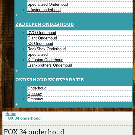
Specialized Onderhoud
x fusion onderhoud
+
ZADELPEN ONDERHOUD
DVO Onderhoud
Giant Onderhoud
KS Onderhoud
RockShox Onderhoud
Specialized
X-Fusion Onderhoud
Crankbrothers Onderhoud
+
ONDERHOUD EN REPARATIE
Onderhoud
Opbouw
Ombouw
+
Home
FOX 34 onderhoud
FOX 34 onderhoud