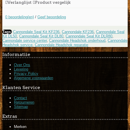
Verlanglijst
Product vergelijk
0 beoordeling(en)
/
Geef beoordeling
Tags:
Cannondale Seal Kit KF236
,
Cannondale KF236
,
Cannondale Seal
Kit DL50
,
Cannondale Seal Kit DL80
,
Cannondale Seal Kit DLR80
,
Cannondale service center
,
Cannondale Headshok onderhoud
,
Cannondale
Headshok service
,
Cannondale Headshok reparatie
Informatiie
Over Ons
Levering
Privacy Policy
Algemene voorwaarden
Klanten Service
Contact
Retourneren
Sitemap
Extras
Merken