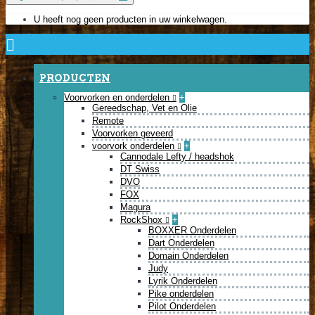
U heeft nog geen producten in uw winkelwagen.
PRODUCTEN
Voorvorken en onderdelen
+
Gereedschap, Vet en Olie
Remote
Voorvorken geveerd
voorvork onderdelen
+
Cannodale Lefty / headshok
DT Swiss
DVO
FOX
Magura
RockShox
+
BOXXER Onderdelen
Dart Onderdelen
Domain Onderdelen
Judy
Lyrik Onderdelen
Pike onderdelen
Pilot Onderdelen