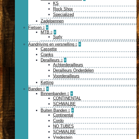
KS
Rock Shox
Specialized
Zadelpennen
Fietsen
+
MTB
+
Surly
Aandrijving en versnelling
+
Cassette
Cranks
Derailleurs
+
Achterderailleurs
Derailleurs Onderdelen
Voorderailleurs
Ketting
Banden
+
Binnenbanden
+
CONTINENTAL
SCHWALBE
Buiten Banden
+
Continental
Cordo
NO TUBES
SCHWALBE
Vredestein