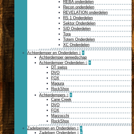
REBA onderdelen
Recon onderdelen
REVELATION onderdelen
RS 1 Onderdelen
Sektor Onderdelen
SID Onderdelen
Tora
Totem Onderdelen
XC Onderdelen
Achterdemper en Onderdelen
+
Achterdemper gereedschap
Achterdemper Onderdelen
+
DT swiss
DVO
FOX
Magura
RockShox
Achterdempers
+
Cane Creek
DVO
FOX
Marzocchi
RockShox
Zadelpennen en Onderdelen
+
Zadelpen Onderdelen
+