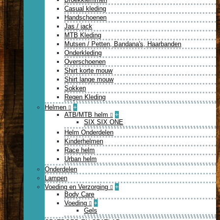
Casual kleding
Handschoenen
Jas / jack
MTB Kleding
Mutsen / Petten, Bandana's, Haarbanden
Onderkleding
Overschoenen
Shirt korte mouw
Shirt lange mouw
Sokken
Regen Kleding
Helmen
+
ATB/MTB helm
+
SIX SIX ONE
Helm Onderdelen
Kinderhelmen
Race helm
Urban helm
Onderdelen
Lampen
Voeding en Verzorging
+
Body Care
Voeding
+
Gels