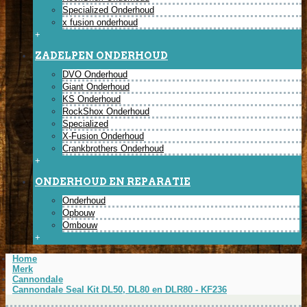
Specialized Onderhoud
x fusion onderhoud
+
ZADELPEN ONDERHOUD
DVO Onderhoud
Giant Onderhoud
KS Onderhoud
RockShox Onderhoud
Specialized
X-Fusion Onderhoud
Crankbrothers Onderhoud
+
ONDERHOUD EN REPARATIE
Onderhoud
Opbouw
Ombouw
+
Home
Merk
Cannondale
Cannondale Seal Kit DL50, DL80 en DLR80 - KF236