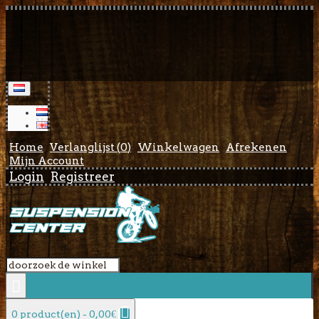
Home
Verlanglijst (
0
)
Winkelwagen
Afrekenen
Mijn Account
Login
Registreer
0 product(en) - 0,00€