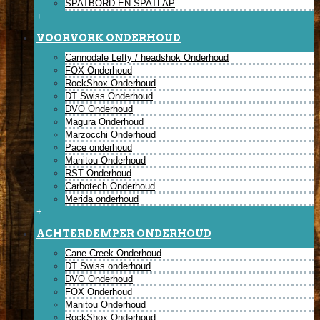
SPATBORD EN SPATLAP
+
VOORVORK ONDERHOUD
Cannodale Lefty / headshok Onderhoud
FOX Onderhoud
RockShox Onderhoud
DT Swiss Onderhoud
DVO Onderhoud
Magura Onderhoud
Marzocchi Onderhoud
Pace onderhoud
Manitou Onderhoud
RST Onderhoud
Carbotech Onderhoud
Merida onderhoud
+
ACHTERDEMPER ONDERHOUD
Cane Creek Onderhoud
DT Swiss onderhoud
DVO Onderhoud
FOX Onderhoud
Manitou Onderhoud
RockShox Onderhoud