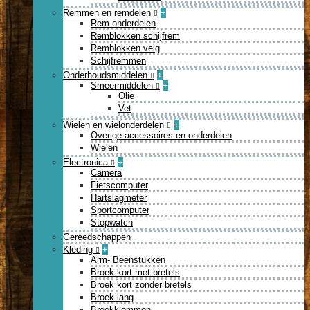
Remmen en remdelen
+
Rem onderdelen
Remblokken schijfrem
Remblokken velg
Schijfremmen
Onderhoudsmiddelen
+
Smeermiddelen
+
Olie
Vet
Wielen en wielonderdelen
+
Overige accessoires en onderdelen
Wielen
Electronica
+
Camera
Fietscomputer
Hartslagmeter
Sportcomputer
Stopwatch
Gereedschappen
Kleding
+
Arm- Beenstukken
Broek kort met bretels
Broek kort zonder bretels
Broek lang
Broekklemmen