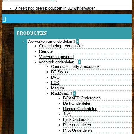
U heeft nog geen producten in uw winkelwagen.
PRODUCTEN
Voorvorken en onderdelen
+
Gereedschap, Vet en Olie
Remote
Voorvorken geveerd
voorvork onderdelen
+
Cannodale Lefty / headshok
DT Swiss
DVO
FOX
Magura
RockShox
+
BOXXER Onderdelen
Dart Onderdelen
Domain Onderdelen
Judy
Lyrik Onderdelen
Pike onderdelen
Pilot Onderdelen