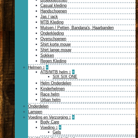
Casual kleding
Handschoenen
Jas / jack
MTB Kleding
Mutsen / Petten, Bandana's, Haarbanden
Onderkleding
Overschoenen
Shirt korte mouw
Shirt lange mouw
Sokken
Regen Kleding
Helmen
+
ATB/MTB helm
+
SIX SIX ONE
Helm Onderdelen
Kinderhelmen
Race helm
Urban helm
Onderdelen
Lampen
Voeding en Verzorging
+
Body Care
Voeding
+
Gels