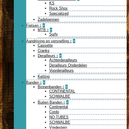
KS
Rock Shox
Specialized
Zadelpennen
Fietsen
+
MTB
+
Surly
Aandrijving en versnelling
+
Cassette
Cranks
Derailleurs
+
Achterderailleurs
Derailleurs Onderdelen
Voorderailleurs
Ketting
Banden
+
Binnenbanden
+
CONTINENTAL
SCHWALBE
Buiten Banden
+
Continental
Cordo
NO TUBES
SCHWALBE
Vredestein