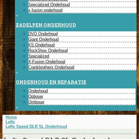
Specialized Onderhoud
x fusion onderhoud
+
ZADELPEN ONDERHOUD
DVO Onderhoud
Giant Onderhoud
KS Onderhoud
RockShox Onderhoud
Specialized
X-Fusion Onderhoud
Crankbrothers Onderhoud
+
ONDERHOUD EN REPARATIE
Onderhoud
Opbouw
Ombouw
+
Home
Lefty
Lefty Speed DLR SL Onderhoud