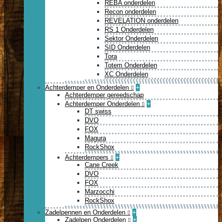
REBA onderdelen
Recon onderdelen
REVELATION onderdelen
RS 1 Onderdelen
Sektor Onderdelen
SID Onderdelen
Tora
Totem Onderdelen
XC Onderdelen
Achterdemper en Onderdelen
+
Achterdemper gereedschap
Achterdemper Onderdelen
+
DT swiss
DVO
FOX
Magura
RockShox
Achterdempers
+
Cane Creek
DVO
FOX
Marzocchi
RockShox
Zadelpennen en Onderdelen
+
Zadelpen Onderdelen
+