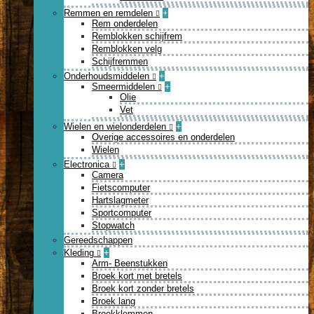
Remmen en remdelen
+
Rem onderdelen
Remblokken schijfrem
Remblokken velg
Schijfremmen
Onderhoudsmiddelen
+
Smeermiddelen
+
Olie
Vet
Wielen en wielonderdelen
+
Overige accessoires en onderdelen
Wielen
Electronica
+
Camera
Fietscomputer
Hartslagmeter
Sportcomputer
Stopwatch
Gereedschappen
Kleding
+
Arm- Beenstukken
Broek kort met bretels
Broek kort zonder bretels
Broek lang
Broekklemmen