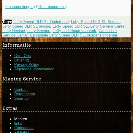
0 beoordeling(en)
/
Geef beoordeling
Tags:
Lefty Speed DLR SL Onderhoud
,
Lefty Speed DLR SL Service
,
Lefty Speed DLR SL revisie
,
Lefty Speed DLR SL
,
Lefty Service Center
,
Lefty Revisie
,
Lefty Service
,
Lefty onderhoud voorvork
,
Cannodale
Service Center
,
Cannodale Lefty Speed DLR SL
,
suspensioncenter
Informatiie
Over Ons
Levering
Privacy Policy
Algemene voorwaarden
Klanten Service
Contact
Retourneren
Sitemap
Extras
Merken
links
Cadeaubon
Affiliates