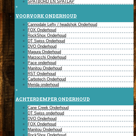
SPATBORD EN SPATLAP
+
VOORVORK ONDERHOUD
Cannodale Lefty / headshok Onderhoud
FOX Onderhoud
RockShox Onderhoud
DT Swiss Onderhoud
DVO Onderhoud
Magura Onderhoud
Marzocchi Onderhoud
Pace onderhoud
Manitou Onderhoud
RST Onderhoud
Carbotech Onderhoud
Merida onderhoud
+
ACHTERDEMPER ONDERHOUD
Cane Creek Onderhoud
DT Swiss onderhoud
DVO Onderhoud
FOX Onderhoud
Manitou Onderhoud
RockShox Onderhoud