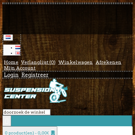
Home
Verlanglijst (
0
)
Winkelwagen
Afrekenen
Mijn Account
Login
Registreer
0 product(en) - 0,00€