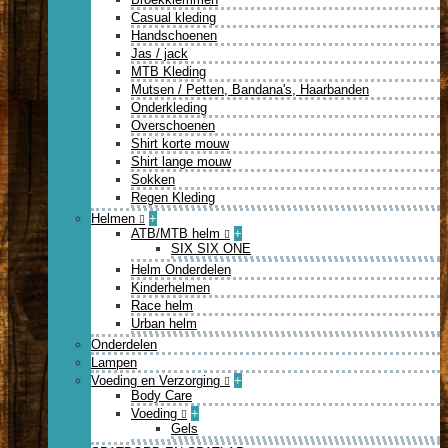
Casual kleding
Handschoenen
Jas / jack
MTB Kleding
Mutsen / Petten, Bandana's, Haarbanden
Onderkleding
Overschoenen
Shirt korte mouw
Shirt lange mouw
Sokken
Regen Kleding
Helmen
+
ATB/MTB helm
+
SIX SIX ONE
Helm Onderdelen
Kinderhelmen
Race helm
Urban helm
Onderdelen
Lampen
Voeding en Verzorging
+
Body Care
Voeding
+
Gels