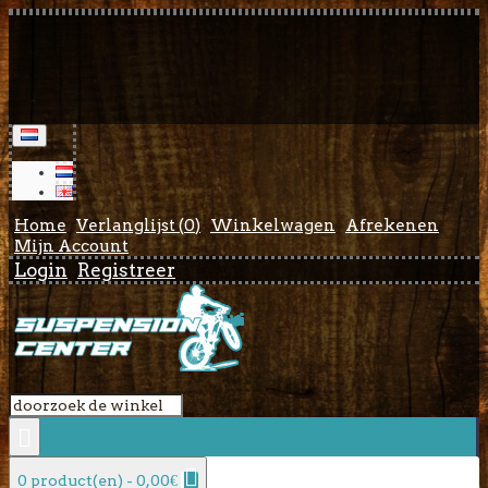
Home
Verlanglijst (
0
)
Winkelwagen
Afrekenen
Mijn Account
Login
Registreer
0 product(en) - 0,00€