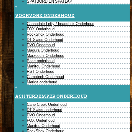
SPATBORD EN SPATLAP
+
VOORVORK ONDERHOUD
Cannodale Lefty / headshok Onderhoud
FOX Onderhoud
RockShox Onderhoud
DT Swiss Onderhoud
DVO Onderhoud
Magura Onderhoud
Marzocchi Onderhoud
Pace onderhoud
Manitou Onderhoud
RST Onderhoud
Carbotech Onderhoud
Merida onderhoud
+
ACHTERDEMPER ONDERHOUD
Cane Creek Onderhoud
DT Swiss onderhoud
DVO Onderhoud
FOX Onderhoud
Manitou Onderhoud
RockShox Onderhoud