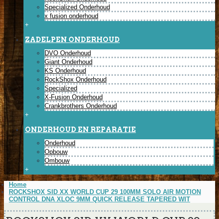
Specialized Onderhoud
x fusion onderhoud
+
ZADELPEN ONDERHOUD
DVO Onderhoud
Giant Onderhoud
KS Onderhoud
RockShox Onderhoud
Specialized
X-Fusion Onderhoud
Crankbrothers Onderhoud
+
ONDERHOUD EN REPARATIE
Onderhoud
Opbouw
Ombouw
+
Home
ROCKSHOX SID XX WORLD CUP 29 100MM SOLO AIR MOTION
CONTROL DNA XLOC 9MM QUICK RELEASE TAPERED WIT