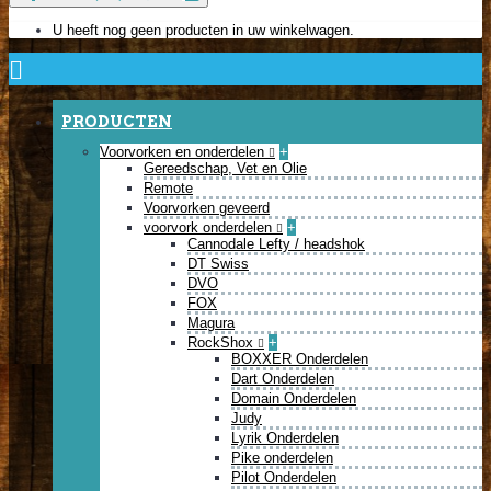
U heeft nog geen producten in uw winkelwagen.
PRODUCTEN
Voorvorken en onderdelen
+
Gereedschap, Vet en Olie
Remote
Voorvorken geveerd
voorvork onderdelen
+
Cannodale Lefty / headshok
DT Swiss
DVO
FOX
Magura
RockShox
+
BOXXER Onderdelen
Dart Onderdelen
Domain Onderdelen
Judy
Lyrik Onderdelen
Pike onderdelen
Pilot Onderdelen