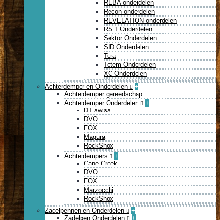
REBA onderdelen
Recon onderdelen
REVELATION onderdelen
RS 1 Onderdelen
Sektor Onderdelen
SID Onderdelen
Tora
Totem Onderdelen
XC Onderdelen
Achterdemper en Onderdelen
+
Achterdemper gereedschap
Achterdemper Onderdelen
+
DT swiss
DVO
FOX
Magura
RockShox
Achterdempers
+
Cane Creek
DVO
FOX
Marzocchi
RockShox
Zadelpennen en Onderdelen
+
Zadelpen Onderdelen
+