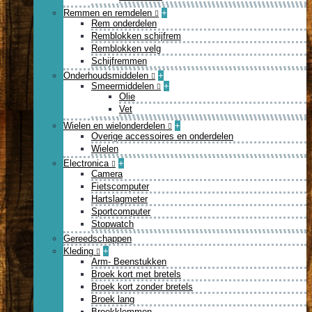
Remmen en remdelen
+
Rem onderdelen
Remblokken schijfrem
Remblokken velg
Schijfremmen
Onderhoudsmiddelen
+
Smeermiddelen
+
Olie
Vet
Wielen en wielonderdelen
+
Overige accessoires en onderdelen
Wielen
Electronica
+
Camera
Fietscomputer
Hartslagmeter
Sportcomputer
Stopwatch
Gereedschappen
Kleding
+
Arm- Beenstukken
Broek kort met bretels
Broek kort zonder bretels
Broek lang
Broekklemmen