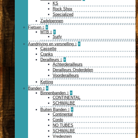
KS
Rock Shox
Specialized
Zadelpennen
Fietsen
+
MTB
+
Surly
Aandrijving en versnelling
+
Cassette
Cranks
Derailleurs
+
Achterderailleurs
Derailleurs Onderdelen
Voorderailleurs
Ketting
Banden
+
Binnenbanden
+
CONTINENTAL
SCHWALBE
Buiten Banden
+
Continental
Cordo
NO TUBES
SCHWALBE
Vredestein