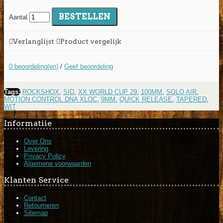
BESTELLEN
Aantal
Verlanglijst
Product vergelijk
0 beoordeling(en)
/
Geef beoordeling
Tags:
ROCKSHOX
,
SID
,
XX WORLD CUP 29
,
100MM
,
SOLO AIR
,
MOTION CONTROL DNA XLOC
,
9MM
,
QUICK RELEASE
,
TAPERED
,
WIT
Informatiie
Over Ons
Levering
Privacy Policy
Algemene voorwaarden
Klanten Service
Contact
Retourneren
Sitemap